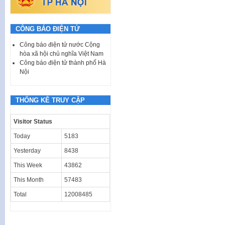
CÔNG BÁO ĐIỆN TỬ
Công báo điện tử nước Cộng
hòa xã hội chủ nghĩa Việt Nam
Công báo điện tử thành phố Hà
Nội
THỐNG KÊ TRUY CẬP
Visitor Status
Today
5183
Yesterday
8438
This Week
43862
This Month
57483
Total
12008485