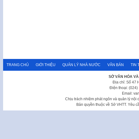
TRANG CHỦ
GIỚI THIỆU
QUẢN LÝ NHÀ NƯỚC
VĂN BẢN
TIN 
SỞ VĂN HÓA VÀ
Địa chỉ: Số 47
Điện thoại: (024
Email: va
Chịu trách nhiệm phát ngôn và quản lý nộ
Bản quyền thuộc về Sở VHTT. Yêu cầu 