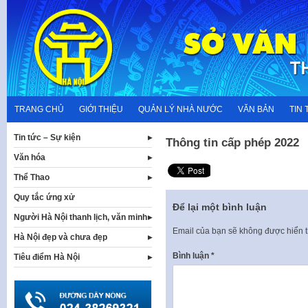
Skip
to
content
TRANG CHỦ
GIỚI THIỆU
QUẢN LÝ NHÀ NƯỚC
VĂN BẢN
TIN 
Tin tức – Sự kiện
Thông tin cấp phép 2022
Văn hóa
Thể Thao
Quy tắc ứng xử
Để lại một bình luận
Người Hà Nội thanh lịch, văn minh
Email của bạn sẽ không được hiển t
Hà Nội đẹp và chưa đẹp
Bình luận
*
Tiêu điểm Hà Nội