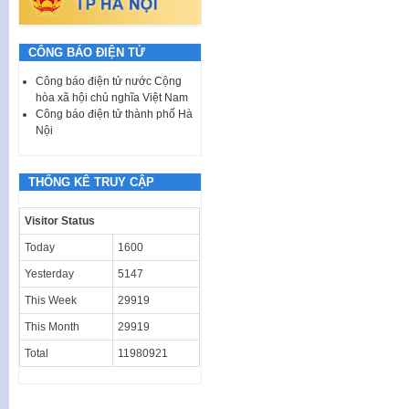
CÔNG BÁO ĐIỆN TỬ
Công báo điện tử nước Cộng
hòa xã hội chủ nghĩa Việt Nam
Công báo điện tử thành phố Hà
Nội
THỐNG KÊ TRUY CẬP
Visitor Status
Today
1600
Yesterday
5147
This Week
29919
This Month
29919
Total
11980921