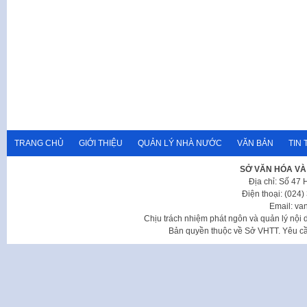
TRANG CHỦ
GIỚI THIỆU
QUẢN LÝ NHÀ NƯỚC
VĂN BẢN
TIN 
SỞ VĂN HÓA VÀ
Địa chỉ: Số 47
Điện thoại: (024
Email: va
Chịu trách nhiệm phát ngôn và quản lý nộ
Bản quyền thuộc về Sở VHTT. Yêu cầu 