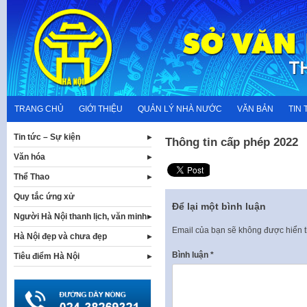
Skip
to
content
TRANG CHỦ
GIỚI THIỆU
QUẢN LÝ NHÀ NƯỚC
VĂN BẢN
TIN 
Tin tức – Sự kiện
Thông tin cấp phép 2022
Văn hóa
Thể Thao
Quy tắc ứng xử
Để lại một bình luận
Người Hà Nội thanh lịch, văn minh
Email của bạn sẽ không được hiển t
Hà Nội đẹp và chưa đẹp
Bình luận
*
Tiêu điểm Hà Nội