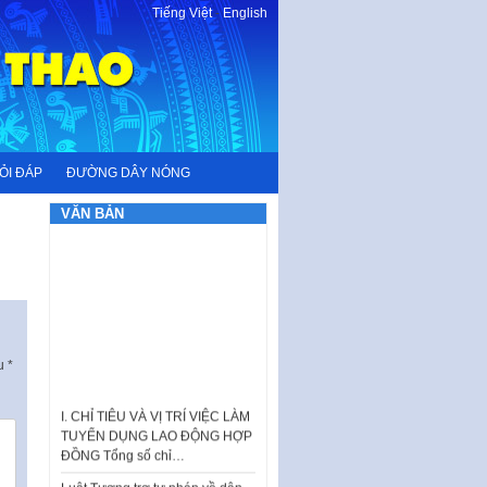
Tiếng Việt
-
English
ỎI ĐÁP
ĐƯỜNG DÂY NÓNG
VĂN BẢN
ấu
*
I. CHỈ TIÊU VÀ VỊ TRÍ VIỆC LÀM
TUYỂN DỤNG LAO ĐỘNG HỢP
ĐỒNG Tổng số chỉ…
Luật Tương trợ tư pháp về dân