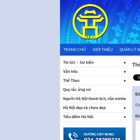
Skip
to
content
TRANG CHỦ
GIỚI THIỆU
QUẢN LÝ 
Tin tức – Sự kiện
Th
Văn hóa
Thể Thao
Quy tắc ứng xử
Để
Người Hà Nội thanh lịch, văn minh
Em
Hà Nội đẹp và chưa đẹp
Bì
Tiêu điểm Hà Nội