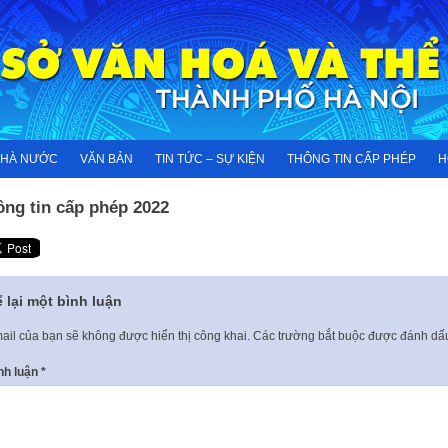
NHÀ NƯỚC
VĂN BẢN
TIN TỨC – SỰ KIỆN
THÔNG TIN CẤP PHÉP
H
ông tin cấp phép 2022
 lại một bình luận
ail của bạn sẽ không được hiển thị công khai.
Các trường bắt buộc được đánh d
nh luận
*