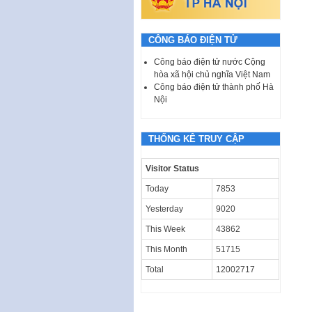
CÔNG BÁO ĐIỆN TỬ
Công báo điện tử nước Cộng
hòa xã hội chủ nghĩa Việt Nam
Công báo điện tử thành phố Hà
Nội
THỐNG KÊ TRUY CẬP
Visitor Status
Today
7853
Yesterday
9020
This Week
43862
This Month
51715
Total
12002717