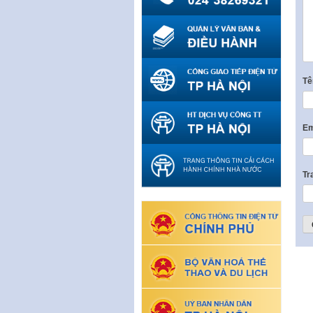
T
Em
Tr