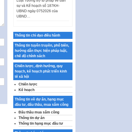
sự và Kế hoạch số 187KH-
UBND ngày 0752026 của
UBND…
Ban hành Danh mục vị trí khai
thác quảng cáo trên địa bàn
thành phố Hà Nội
Thông tin chỉ đạo điều hành
Kế hoạch Tổ chức Cuộc thi
Thông tin tuyên truyền, phổ biến,
chính luận về bảo vệ nền tảng tư
hướng dẫn thực hiện pháp luật,
tưởng của Đảng…
chế độ chính sách
Công bố công khai dự toán kinh
phí xây dựng pháp luật, hoàn
Chiến lược, định hướng, quy
thiện thể chế, chính…
hoạch, kế hoạch phát triển kinh
tế xã hội
Quy định về nghiên cứu, ứng
Chiến lược
dụng khoa học, công nghệ, đổi
Kế hoạch
mới sáng tạo và chuyển…
Thông tin về dự án, hạng mục
Quy định chi tiết và hướng dẫn
đầu tư, đấu thầu, mua sắm công
thi hành một số điều của Luật Lý
lịch tư…
Đấu thầu mua sắm công
Thông tin dự án
Sửa đổi, bổ sung một số nội
Thông tin hạng mục đầu tư
dung tại Nghị quyết số 30/NQ-
CP ngày 24 tháng 02…