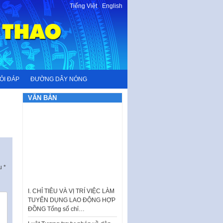
Tiếng Việt
-
English
ỎI ĐÁP
ĐƯỜNG DÂY NÓNG
VĂN BẢN
ấu
*
I. CHỈ TIÊU VÀ VỊ TRÍ VIỆC LÀM
TUYỂN DỤNG LAO ĐỘNG HỢP
ĐỒNG Tổng số chỉ…
Luật Tương trợ tư pháp về dân