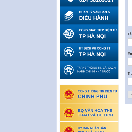
T
Em
Tr