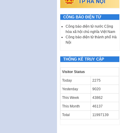
CÔNG BÁO ĐIỆN TỬ
Công báo điện tử nước Cộng
hòa xã hội chủ nghĩa Việt Nam
Công báo điện tử thành phố Hà
Nội
THỐNG KÊ TRUY CẬP
Visitor Status
Today
2275
Yesterday
9020
This Week
43862
This Month
46137
Total
11997139