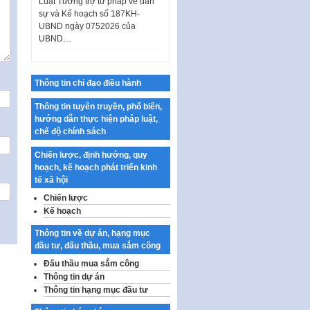
sự và Kế hoạch số 187KH-
UBND ngày 0752026 của
UBND…
Ban hành Danh mục vị trí khai
thác quảng cáo trên địa bàn
thành phố Hà Nội
Thông tin chỉ đạo điều hành
Kế hoạch Tổ chức Cuộc thi
Thông tin tuyên truyền, phổ biến,
chính luận về bảo vệ nền tảng tư
hướng dẫn thực hiện pháp luật,
tưởng của Đảng…
chế độ chính sách
Công bố công khai dự toán kinh
phí xây dựng pháp luật, hoàn
Chiến lược, định hướng, quy
thiện thể chế, chính…
hoạch, kế hoạch phát triển kinh
tế xã hội
Quy định về nghiên cứu, ứng
Chiến lược
dụng khoa học, công nghệ, đổi
Kế hoạch
mới sáng tạo và chuyển…
Quy định chi tiết và hướng dẫn
Thông tin về dự án, hạng mục
thi hành một số điều của Luật Lý
đầu tư, đấu thầu, mua sắm công
lịch tư…
Đấu thầu mua sắm công
Thông tin dự án
Sửa đổi, bổ sung một số nội
Thông tin hạng mục đầu tư
dung tại Nghị quyết số 30/NQ-
CP ngày 24 tháng 02…