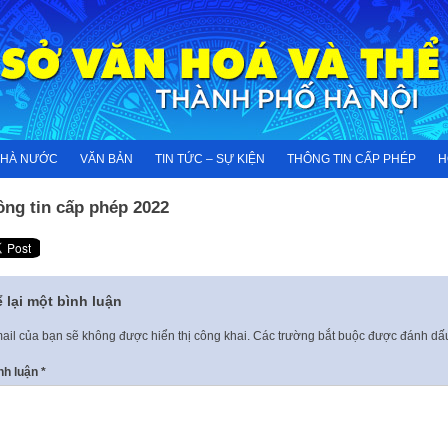
NHÀ NƯỚC
VĂN BẢN
TIN TỨC – SỰ KIỆN
THÔNG TIN CẤP PHÉP
H
ông tin cấp phép 2022
 lại một bình luận
ail của bạn sẽ không được hiển thị công khai.
Các trường bắt buộc được đánh d
nh luận
*