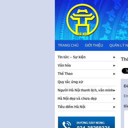
Skip
to
content
TRANG CHỦ
GIỚI THIỆU
QUẢN LÝ 
Tin tức – Sự kiện
Th
Văn hóa
Thể Thao
Quy tắc ứng xử
Để
Người Hà Nội thanh lịch, văn minh
Em
Hà Nội đẹp và chưa đẹp
Bì
Tiêu điểm Hà Nội