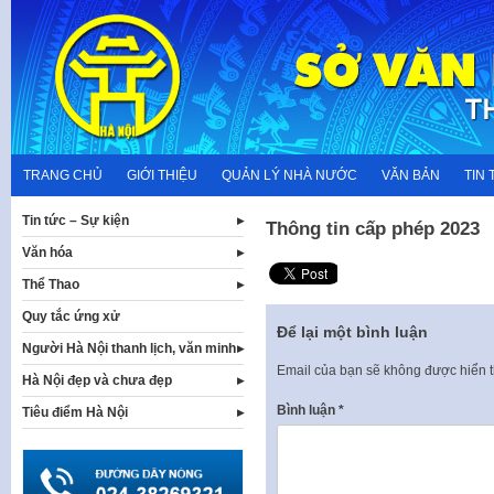
Skip
to
content
TRANG CHỦ
GIỚI THIỆU
QUẢN LÝ NHÀ NƯỚC
VĂN BẢN
TIN 
Tin tức – Sự kiện
Thông tin cấp phép 2023
Văn hóa
Thể Thao
Quy tắc ứng xử
Để lại một bình luận
Người Hà Nội thanh lịch, văn minh
Email của bạn sẽ không được hiển t
Hà Nội đẹp và chưa đẹp
Bình luận
*
Tiêu điểm Hà Nội