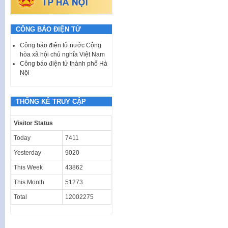
CÔNG BÁO ĐIỆN TỬ
Công báo điện tử nước Cộng
hòa xã hội chủ nghĩa Việt Nam
Công báo điện tử thành phố Hà
Nội
THỐNG KÊ TRUY CẬP
Visitor Status
Today
7411
Yesterday
9020
This Week
43862
This Month
51273
Total
12002275