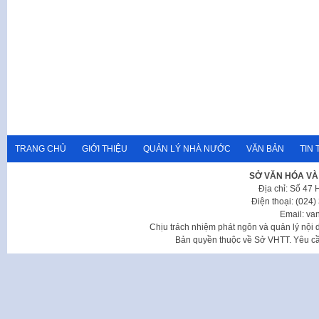
TRANG CHỦ
GIỚI THIỆU
QUẢN LÝ NHÀ NƯỚC
VĂN BẢN
TIN 
SỞ VĂN HÓA VÀ
Địa chỉ: Số 47
Điện thoại: (024
Email: va
Chịu trách nhiệm phát ngôn và quản lý nộ
Bản quyền thuộc về Sở VHTT. Yêu cầu 