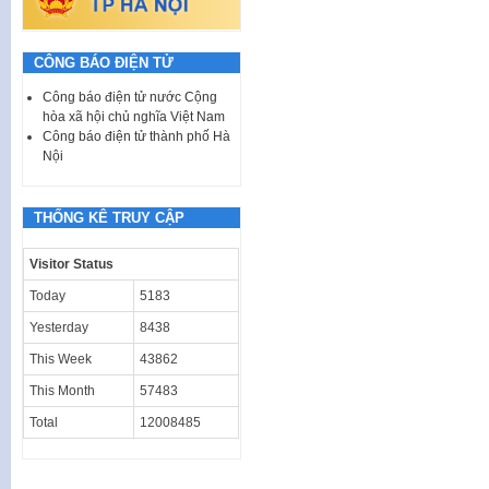
CÔNG BÁO ĐIỆN TỬ
Công báo điện tử nước Cộng
hòa xã hội chủ nghĩa Việt Nam
Công báo điện tử thành phố Hà
Nội
THỐNG KÊ TRUY CẬP
Visitor Status
Today
5183
Yesterday
8438
This Week
43862
This Month
57483
Total
12008485