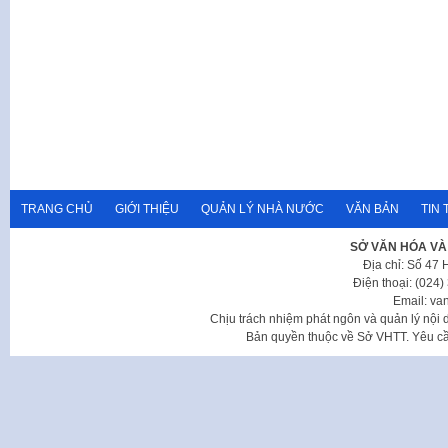
TRANG CHỦ
GIỚI THIỆU
QUẢN LÝ NHÀ NƯỚC
VĂN BẢN
TIN 
SỞ VĂN HÓA VÀ
Địa chỉ: Số 47
Điện thoại: (024
Email: va
Chịu trách nhiệm phát ngôn và quản lý nộ
Bản quyền thuộc về Sở VHTT. Yêu cầu 