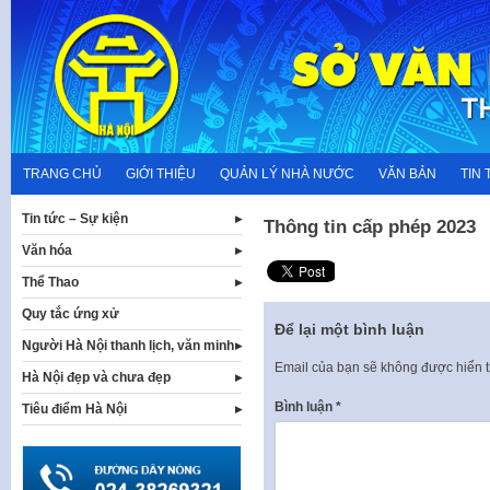
Skip
to
content
TRANG CHỦ
GIỚI THIỆU
QUẢN LÝ NHÀ NƯỚC
VĂN BẢN
TIN 
Tin tức – Sự kiện
Thông tin cấp phép 2023
Văn hóa
Thể Thao
Quy tắc ứng xử
Để lại một bình luận
Người Hà Nội thanh lịch, văn minh
Email của bạn sẽ không được hiển t
Hà Nội đẹp và chưa đẹp
Bình luận
*
Tiêu điểm Hà Nội