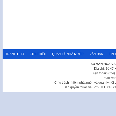
TRANG CHỦ
GIỚI THIỆU
QUẢN LÝ NHÀ NƯỚC
VĂN BẢN
TIN 
SỞ VĂN HÓA VÀ
Địa chỉ: Số 47
Điện thoại: (024
Email: va
Chịu trách nhiệm phát ngôn và quản lý nộ
Bản quyền thuộc về Sở VHTT. Yêu cầu 