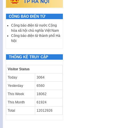
CÔNG BÁO ĐIỆN TỬ
Công báo điện tử nước Cộng
hòa xã hội chủ nghĩa Việt Nam
Công báo điện tử thành phố Hà
Nội
THỐNG KÊ TRUY CẬP
Visitor Status
Today
3064
Yesterday
6560
This Week
18062
This Month
61924
Total
12012926