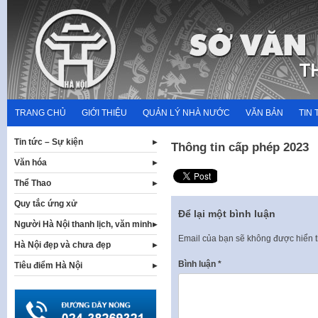
Skip
to
content
TRANG CHỦ
GIỚI THIỆU
QUẢN LÝ NHÀ NƯỚC
VĂN BẢN
TIN 
Tin tức – Sự kiện
Thông tin cấp phép 2023
Văn hóa
Thể Thao
Quy tắc ứng xử
Để lại một bình luận
Người Hà Nội thanh lịch, văn minh
Email của bạn sẽ không được hiển t
Hà Nội đẹp và chưa đẹp
Bình luận
*
Tiêu điểm Hà Nội