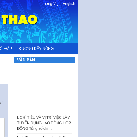
Tiếng Việt
-
English
ỎI ĐÁP
ĐƯỜNG DÂY NÓNG
VĂN BẢN
ấu
*
I. CHỈ TIÊU VÀ VỊ TRÍ VIỆC LÀM
TUYỂN DỤNG LAO ĐỘNG HỢP
ĐỒNG Tổng số chỉ…
Luật Tương trợ tư pháp về dân