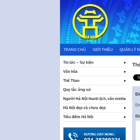
Skip
to
content
TRANG CHỦ
GIỚI THIỆU
QUẢN LÝ 
Tin tức – Sự kiện
Th
Văn hóa
Thể Thao
Quy tắc ứng xử
Để
Người Hà Nội thanh lịch, văn minh
Em
Hà Nội đẹp và chưa đẹp
Bì
Tiêu điểm Hà Nội