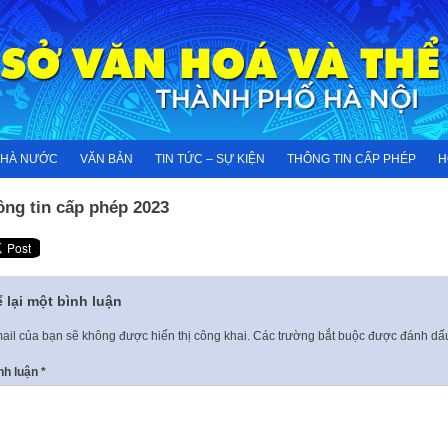
NHÀ NƯỚC
VĂN BẢN
TIN TỨC – SỰ KIỆN
THÔNG TIN CẤP PHÉP
H
ông tin cấp phép 2023
 lại một bình luận
ail của bạn sẽ không được hiển thị công khai.
Các trường bắt buộc được đánh d
nh luận
*