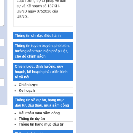
sự và Kế hoạch số 187KH-
UBND ngày 0752026 của
UBND…
Ban hành Danh mục vị trí khai
thác quảng cáo trên địa bàn
thành phố Hà Nội
Thông tin chỉ đạo điều hành
Kế hoạch Tổ chức Cuộc thi
Thông tin tuyên truyền, phổ biến,
chính luận về bảo vệ nền tảng tư
hướng dẫn thực hiện pháp luật,
tưởng của Đảng…
chế độ chính sách
Công bố công khai dự toán kinh
Chiến lược, định hướng, quy
phí xây dựng pháp luật, hoàn
hoạch, kế hoạch phát triển kinh
thiện thể chế, chính…
tế xã hội
Quy định về nghiên cứu, ứng
Chiến lược
dụng khoa học, công nghệ, đổi
Kế hoạch
mới sáng tạo và chuyển…
Thông tin về dự án, hạng mục
Quy định chi tiết và hướng dẫn
đầu tư, đấu thầu, mua sắm công
thi hành một số điều của Luật Lý
lịch tư…
Đấu thầu mua sắm công
Thông tin dự án
Sửa đổi, bổ sung một số nội
Thông tin hạng mục đầu tư
dung tại Nghị quyết số 30/NQ-
CP ngày 24 tháng 02…