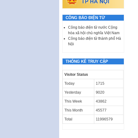
CÔNG BÁO ĐIỆN TỬ
Công báo điện tử nước Cộng
hòa xã hội chủ nghĩa Việt Nam
Công báo điện tử thành phố Hà
Nội
THỐNG KÊ TRUY CẬP
Visitor Status
Today
1715
Yesterday
9020
This Week
43862
This Month
45577
Total
11996579