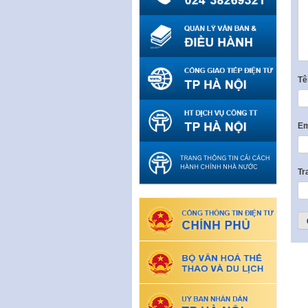
T
Em
Tr