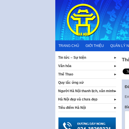
Skip
to
content
TRANG CHỦ
GIỚI THIỆU
QUẢN LÝ 
Tin tức – Sự kiện
Th
Văn hóa
Thể Thao
Quy tắc ứng xử
Để
Người Hà Nội thanh lịch, văn minh
Em
Hà Nội đẹp và chưa đẹp
Bì
Tiêu điểm Hà Nội