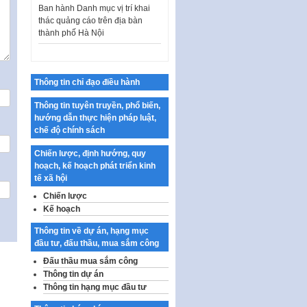
thác quảng cáo trên địa bàn
thành phố Hà Nội
Kế hoạch Tổ chức Cuộc thi
chính luận về bảo vệ nền tảng tư
tưởng của Đảng…
Thông tin chỉ đạo điều hành
Công bố công khai dự toán kinh
phí xây dựng pháp luật, hoàn
Thông tin tuyên truyền, phổ biến,
thiện thể chế, chính…
hướng dẫn thực hiện pháp luật,
chế độ chính sách
Quy định về nghiên cứu, ứng
dụng khoa học, công nghệ, đổi
Chiến lược, định hướng, quy
mới sáng tạo và chuyển…
hoạch, kế hoạch phát triển kinh
tế xã hội
Quy định chi tiết và hướng dẫn
thi hành một số điều của Luật Lý
Chiến lược
lịch tư…
Kế hoạch
Sửa đổi, bổ sung một số nội
Thông tin về dự án, hạng mục
dung tại Nghị quyết số 30/NQ-
đầu tư, đấu thầu, mua sắm công
CP ngày 24 tháng 02…
Đấu thầu mua sắm công
Ban hành Chương trình hành
Thông tin dự án
động của Chính phủ thực hiện
Thông tin hạng mục đầu tư
Nghị quyết số 02-NQ/TW ngày
17…