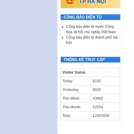
CÔNG BÁO ĐIỆN TỬ
Công báo điện tử nước Cộng
hòa xã hội chủ nghĩa Việt Nam
Công báo điện tử thành phố Hà
Nội
THỐNG KÊ TRUY CẬP
Visitor Status
Today
8192
Yesterday
9020
This Week
43862
This Month
52054
Total
12003056