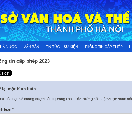
NHÀ NƯỚC
VĂN BẢN
TIN TỨC – SỰ KIỆN
THÔNG TIN CẤP PHÉP
H
ông tin cấp phép 2023
 lại một bình luận
ail của bạn sẽ không được hiển thị công khai.
Các trường bắt buộc được đánh d
nh luận
*