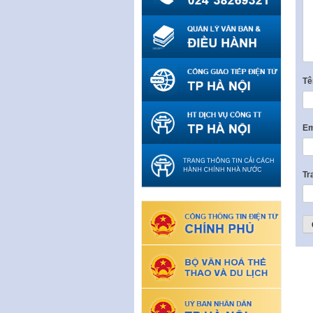
T
Em
Tr