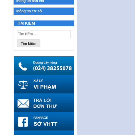
Thông tin báo chí
THÔNG BÁO Tuyển dụng lao
Thông tin cơ sở
động hợp đồng theo Nghị định
số 111/2022/NĐ-CP ngày
TÌM KIẾM
30/12/2022 của Chính…
Tìm
Sửa đổi, bổ sung một số điều
kiếm
của Thông tư số 320/2016/TT-
cho:
BTC của Bộ trưởng Bộ Tài…
Quy định về quản lý website
thương mại điện tử
Nghị quyết quy định điều kiện,
thủ tục tặng, thu hồi danh hiệu
"Công dân danh dự…
Nghị quyết quy định một số
chính sách thúc đẩy nghiên cứu
khoa học, phát triển công…
Nghị quyết công bố Nghị quyết
quy phạm pháp luật của HĐND
Thành phố triển khai thi…
Nghị quyết ban hành quy chế
tiếp công dân của Thường trực