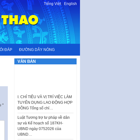
Tiếng Việt
-
English
ỎI ĐÁP
ĐƯỜNG DÂY NÓNG
VĂN BẢN
I. CHỈ TIÊU VÀ VỊ TRÍ VIỆC LÀM
TUYỂN DỤNG LAO ĐỘNG HỢP
ĐỒNG Tổng số chỉ…
ấu
*
Luật Tương trợ tư pháp về dân
sự và Kế hoạch số 187KH-
UBND ngày 0752026 của
UBND…
Ban hành Danh mục vị trí khai