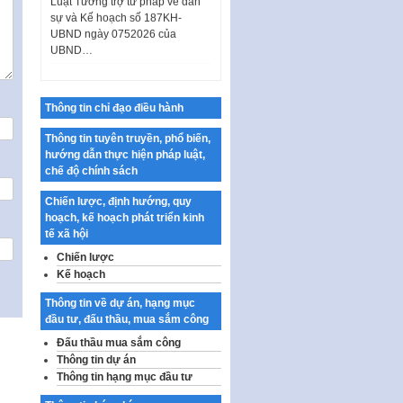
sự và Kế hoạch số 187KH-
UBND ngày 0752026 của
UBND…
Ban hành Danh mục vị trí khai
thác quảng cáo trên địa bàn
thành phố Hà Nội
Thông tin chỉ đạo điều hành
Kế hoạch Tổ chức Cuộc thi
Thông tin tuyên truyền, phổ biến,
chính luận về bảo vệ nền tảng tư
hướng dẫn thực hiện pháp luật,
tưởng của Đảng…
chế độ chính sách
Công bố công khai dự toán kinh
phí xây dựng pháp luật, hoàn
Chiến lược, định hướng, quy
thiện thể chế, chính…
hoạch, kế hoạch phát triển kinh
tế xã hội
Quy định về nghiên cứu, ứng
Chiến lược
dụng khoa học, công nghệ, đổi
Kế hoạch
mới sáng tạo và chuyển…
Quy định chi tiết và hướng dẫn
Thông tin về dự án, hạng mục
thi hành một số điều của Luật Lý
đầu tư, đấu thầu, mua sắm công
lịch tư…
Đấu thầu mua sắm công
Thông tin dự án
Sửa đổi, bổ sung một số nội
Thông tin hạng mục đầu tư
dung tại Nghị quyết số 30/NQ-
CP ngày 24 tháng 02…