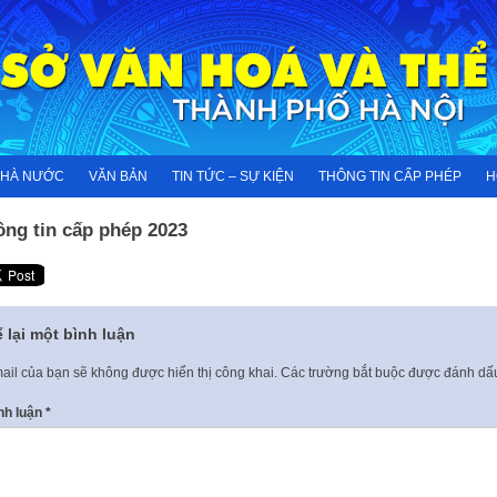
NHÀ NƯỚC
VĂN BẢN
TIN TỨC – SỰ KIỆN
THÔNG TIN CẤP PHÉP
H
ông tin cấp phép 2023
 lại một bình luận
ail của bạn sẽ không được hiển thị công khai.
Các trường bắt buộc được đánh d
nh luận
*