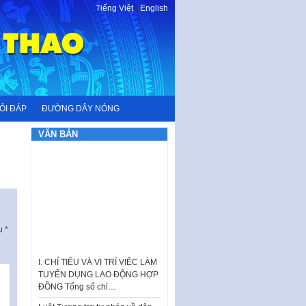
Tiếng Việt
-
English
ỎI ĐÁP
ĐƯỜNG DÂY NÓNG
VĂN BẢN
ấu
*
I. CHỈ TIÊU VÀ VỊ TRÍ VIỆC LÀM
TUYỂN DỤNG LAO ĐỘNG HỢP
ĐỒNG Tổng số chỉ…
Luật Tương trợ tư pháp về dân