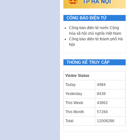
CÔNG BÁO ĐIỆN TỬ
Công báo điện tử nước Cộng
hòa xã hội chủ nghĩa Việt Nam
Công báo điện tử thành phố Hà
Nội
THỐNG KÊ TRUY CẬP
Visitor Status
Today
4984
Yesterday
8438
This Week
43862
This Month
57284
Total
12008286