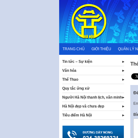
Skip
to
content
TRANG CHỦ
GIỚI THIỆU
QUẢN LÝ 
Tin tức – Sự kiện
Th
Văn hóa
Thể Thao
Quy tắc ứng xử
Để
Người Hà Nội thanh lịch, văn minh
Em
Hà Nội đẹp và chưa đẹp
Bì
Tiêu điểm Hà Nội