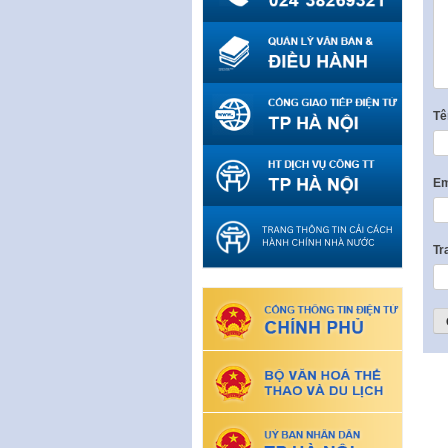
T
Em
Tr