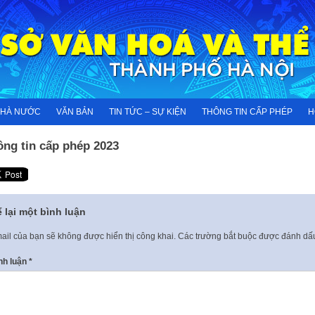
NHÀ NƯỚC
VĂN BẢN
TIN TỨC – SỰ KIỆN
THÔNG TIN CẤP PHÉP
H
ông tin cấp phép 2023
 lại một bình luận
ail của bạn sẽ không được hiển thị công khai.
Các trường bắt buộc được đánh d
nh luận
*