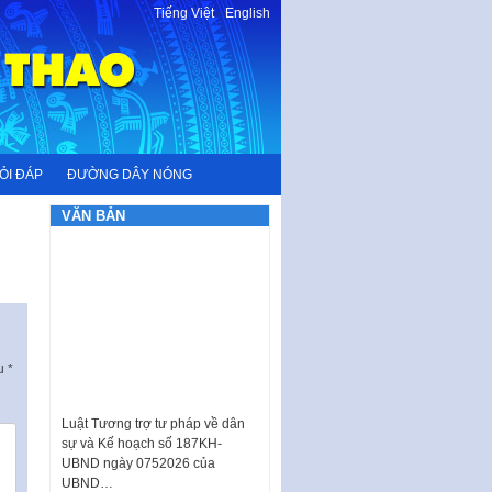
Tiếng Việt
-
English
ỎI ĐÁP
ĐƯỜNG DÂY NÓNG
VĂN BẢN
ấu
*
Luật Tương trợ tư pháp về dân
sự và Kế hoạch số 187KH-
UBND ngày 0752026 của
UBND…