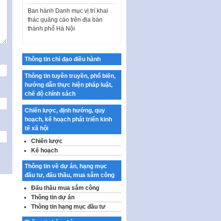
Ban hành Danh mục vị trí khai
thác quảng cáo trên địa bàn
thành phố Hà Nội
Kế hoạch Tổ chức Cuộc thi
chính luận về bảo vệ nền tảng tư
tưởng của Đảng…
Thông tin chỉ đạo điều hành
Công bố công khai dự toán kinh
Thông tin tuyên truyền, phổ biến,
phí xây dựng pháp luật, hoàn
hướng dẫn thực hiện pháp luật,
thiện thể chế, chính…
chế độ chính sách
Quy định về nghiên cứu, ứng
dụng khoa học, công nghệ, đổi
Chiến lược, định hướng, quy
mới sáng tạo và chuyển…
hoạch, kế hoạch phát triển kinh
tế xã hội
Quy định chi tiết và hướng dẫn
Chiến lược
thi hành một số điều của Luật Lý
Kế hoạch
lịch tư…
Sửa đổi, bổ sung một số nội
Thông tin về dự án, hạng mục
dung tại Nghị quyết số 30/NQ-
đầu tư, đấu thầu, mua sắm công
CP ngày 24 tháng 02…
Đấu thầu mua sắm công
Thông tin dự án
Ban hành Chương trình hành
Thông tin hạng mục đầu tư
động của Chính phủ thực hiện
Nghị quyết số 02-NQ/TW ngày