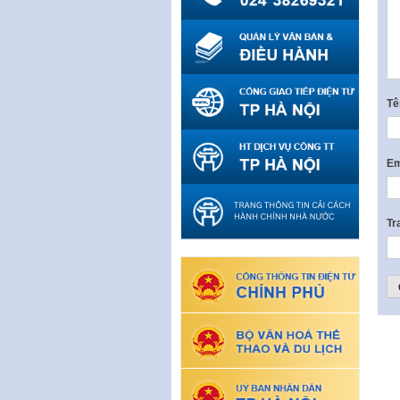
T
Em
Tr