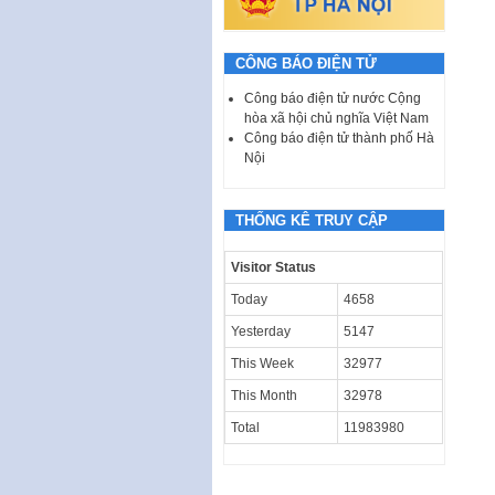
CÔNG BÁO ĐIỆN TỬ
Công báo điện tử nước Cộng
hòa xã hội chủ nghĩa Việt Nam
Công báo điện tử thành phố Hà
Nội
THỐNG KÊ TRUY CẬP
Visitor Status
Today
4658
Yesterday
5147
This Week
32977
This Month
32978
Total
11983980