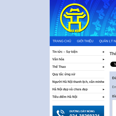
Skip
to
content
TRANG CHỦ
GIỚI THIỆU
QUẢN LÝ 
Tin tức – Sự kiện
Th
Văn hóa
Thể Thao
Quy tắc ứng xử
Để
Người Hà Nội thanh lịch, văn minh
Em
Hà Nội đẹp và chưa đẹp
Bì
Tiêu điểm Hà Nội