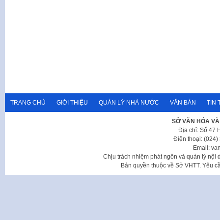
TRANG CHỦ
GIỚI THIỆU
QUẢN LÝ NHÀ NƯỚC
VĂN BẢN
TIN 
SỞ VĂN HÓA VÀ
Địa chỉ: Số 47
Điện thoại: (024
Email: va
Chịu trách nhiệm phát ngôn và quản lý nộ
Bản quyền thuộc về Sở VHTT. Yêu cầu 