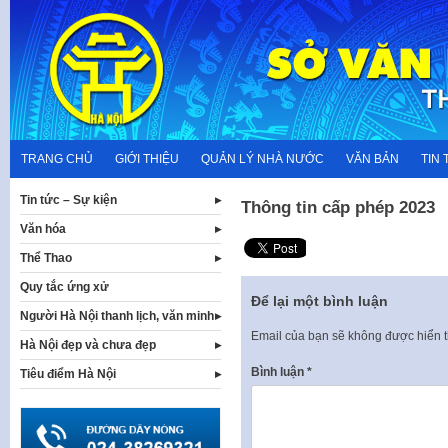
Skip
to
content
TRANG CHỦ
GIỚI THIỆU
QUẢN LÝ NHÀ NƯỚC
VĂN BẢN
TIN 
Tin tức – Sự kiện
Thông tin cấp phép 2023
Văn hóa
Thể Thao
Quy tắc ứng xử
Để lại một bình luận
Người Hà Nội thanh lịch, văn minh
Email của bạn sẽ không được hiển t
Hà Nội đẹp và chưa đẹp
Bình luận
*
Tiêu điểm Hà Nội