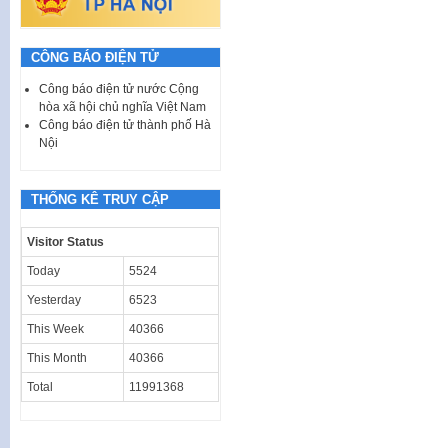
CÔNG BÁO ĐIỆN TỬ
Công báo điện tử nước Cộng
hòa xã hội chủ nghĩa Việt Nam
Công báo điện tử thành phố Hà
Nội
THỐNG KÊ TRUY CẬP
Visitor Status
Today
5524
Yesterday
6523
This Week
40366
This Month
40366
Total
11991368