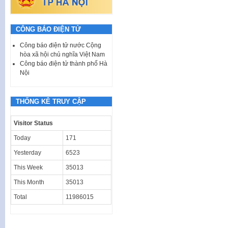
CÔNG BÁO ĐIỆN TỬ
Công báo điện tử nước Cộng
hòa xã hội chủ nghĩa Việt Nam
Công báo điện tử thành phố Hà
Nội
THỐNG KÊ TRUY CẬP
Visitor Status
Today
171
Yesterday
6523
This Week
35013
This Month
35013
Total
11986015