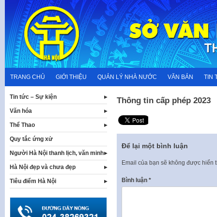
Skip
to
content
TRANG CHỦ
GIỚI THIỆU
QUẢN LÝ NHÀ NƯỚC
VĂN BẢN
TIN 
Tin tức – Sự kiện
Thông tin cấp phép 2023
Văn hóa
Thể Thao
Quy tắc ứng xử
Để lại một bình luận
Người Hà Nội thanh lịch, văn minh
Email của bạn sẽ không được hiển t
Hà Nội đẹp và chưa đẹp
Bình luận
*
Tiêu điểm Hà Nội