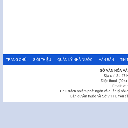
TRANG CHỦ
GIỚI THIỆU
QUẢN LÝ NHÀ NƯỚC
VĂN BẢN
TIN 
SỞ VĂN HÓA VÀ
Địa chỉ: Số 47
Điện thoại: (024
Email: va
Chịu trách nhiệm phát ngôn và quản lý nộ
Bản quyền thuộc về Sở VHTT. Yêu cầu 