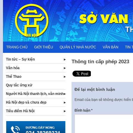
Skip
to
content
TRANG CHỦ
GIỚI THIỆU
QUẢN LÝ NHÀ NƯỚC
VĂN BẢN
TIN 
Tin tức – Sự kiện
Thông tin cấp phép 2023
Văn hóa
Thể Thao
Quy tắc ứng xử
Để lại một bình luận
Người Hà Nội thanh lịch, văn minh
Email của bạn sẽ không được hiển t
Hà Nội đẹp và chưa đẹp
Bình luận
*
Tiêu điểm Hà Nội