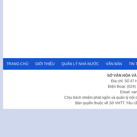
TRANG CHỦ
GIỚI THIỆU
QUẢN LÝ NHÀ NƯỚC
VĂN BẢN
TIN 
SỞ VĂN HÓA VÀ
Địa chỉ: Số 47
Điện thoại: (024
Email: va
Chịu trách nhiệm phát ngôn và quản lý nộ
Bản quyền thuộc về Sở VHTT. Yêu cầu 