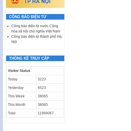
CÔNG BÁO ĐIỆN TỬ
Công báo điện tử nước Cộng
hòa xã hội chủ nghĩa Việt Nam
Công báo điện tử thành phố Hà
Nội
THỐNG KÊ TRUY CẬP
Visitor Status
Today
3223
Yesterday
6523
This Week
38065
This Month
38065
Total
11989067