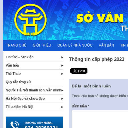
Skip
to
content
TRANG CHỦ
GIỚI THIỆU
QUẢN LÝ NHÀ NƯỚC
VĂN BẢN
TIN 
Tin tức – Sự kiện
Thông tin cấp phép 2023
Văn hóa
Thể Thao
Quy tắc ứng xử
Để lại một bình luận
Người Hà Nội thanh lịch, văn minh
Email của bạn sẽ không được hiển t
Hà Nội đẹp và chưa đẹp
Bình luận
*
Tiêu điểm Hà Nội