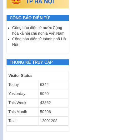
CÔNG BÁO ĐIỆN TỬ
Công báo điện tử nước Cộng
hòa xã hội chủ nghĩa Việt Nam
Công báo điện tử thành phố Hà
Nội
THỐNG KÊ TRUY CẬP
Visitor Status
Today
6344
Yesterday
9020
This Week
43862
This Month
50206
Total
12001208