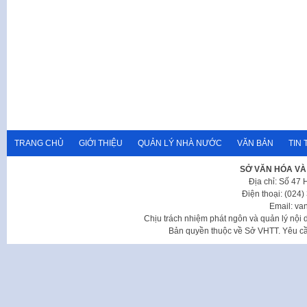
TRANG CHỦ
GIỚI THIỆU
QUẢN LÝ NHÀ NƯỚC
VĂN BẢN
TIN 
SỞ VĂN HÓA VÀ
Địa chỉ: Số 47
Điện thoại: (024
Email: va
Chịu trách nhiệm phát ngôn và quản lý nộ
Bản quyền thuộc về Sở VHTT. Yêu cầu 