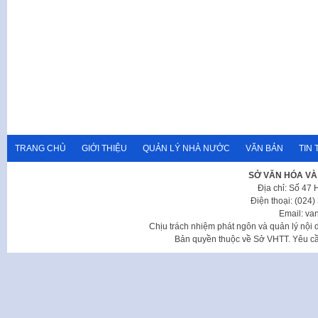
TRANG CHỦ
GIỚI THIỆU
QUẢN LÝ NHÀ NƯỚC
VĂN BẢN
TIN 
SỞ VĂN HÓA VÀ
Địa chỉ: Số 47
Điện thoại: (024
Email: va
Chịu trách nhiệm phát ngôn và quản lý nộ
Bản quyền thuộc về Sở VHTT. Yêu cầu 