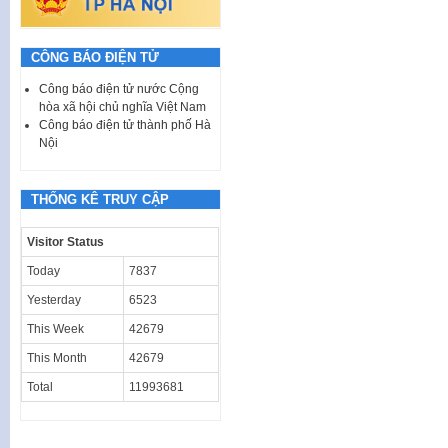
CÔNG BÁO ĐIỆN TỬ
Công báo điện tử nước Cộng
hòa xã hội chủ nghĩa Việt Nam
Công báo điện tử thành phố Hà
Nội
THỐNG KÊ TRUY CẬP
Visitor Status
Today
7837
Yesterday
6523
This Week
42679
This Month
42679
Total
11993681