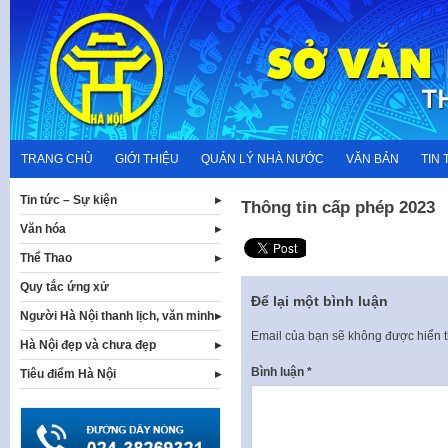
Skip
to
content
TRANG CHỦ
GIỚI THIỆU
QUẢN LÝ NHÀ NƯỚC
VĂN BẢN
TIN 
Tin tức – Sự kiện
Thông tin cấp phép 2023
Văn hóa
Thể Thao
Quy tắc ứng xử
Để lại một bình luận
Người Hà Nội thanh lịch, văn minh
Email của bạn sẽ không được hiển t
Hà Nội đẹp và chưa đẹp
Bình luận
*
Tiêu điểm Hà Nội