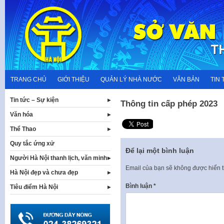
Skip
to
content
TRANG CHỦ
GIỚI THIỆU
QUẢN LÝ NHÀ NƯỚC
VĂN BẢN
TIN 
Tin tức – Sự kiện
Thông tin cấp phép 2023
Văn hóa
Thể Thao
Quy tắc ứng xử
Để lại một bình luận
Người Hà Nội thanh lịch, văn minh
Email của bạn sẽ không được hiển t
Hà Nội đẹp và chưa đẹp
Bình luận
*
Tiêu điểm Hà Nội