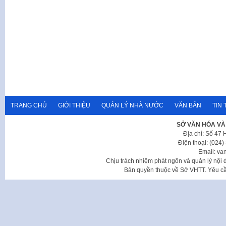
TRANG CHỦ
GIỚI THIỆU
QUẢN LÝ NHÀ NƯỚC
VĂN BẢN
TIN 
SỞ VĂN HÓA VÀ
Địa chỉ: Số 47
Điện thoại: (024
Email: va
Chịu trách nhiệm phát ngôn và quản lý nộ
Bản quyền thuộc về Sở VHTT. Yêu cầu 