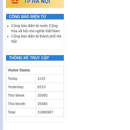
CÔNG BÁO ĐIỆN TỬ
Công báo điện tử nước Cộng
hòa xã hội chủ nghĩa Việt Nam
Công báo điện tử thành phố Hà
Nội
THỐNG KÊ TRUY CẬP
Visitor Status
Today
1143
Yesterday
6523
This Week
35985
This Month
35985
Total
11986987