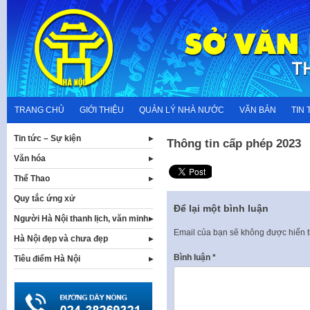
Skip
to
content
TRANG CHỦ
GIỚI THIỆU
QUẢN LÝ NHÀ NƯỚC
VĂN BẢN
TIN 
Tin tức – Sự kiện
Thông tin cấp phép 2023
Văn hóa
Thể Thao
Quy tắc ứng xử
Để lại một bình luận
Người Hà Nội thanh lịch, văn minh
Email của bạn sẽ không được hiển t
Hà Nội đẹp và chưa đẹp
Bình luận
*
Tiêu điểm Hà Nội