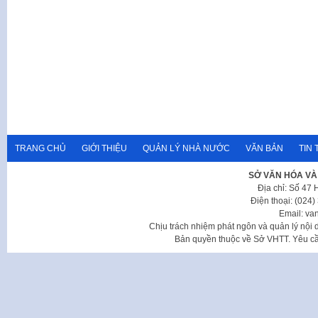
TRANG CHỦ
GIỚI THIỆU
QUẢN LÝ NHÀ NƯỚC
VĂN BẢN
TIN 
SỞ VĂN HÓA VÀ
Địa chỉ: Số 47
Điện thoại: (024
Email: va
Chịu trách nhiệm phát ngôn và quản lý nộ
Bản quyền thuộc về Sở VHTT. Yêu cầu 