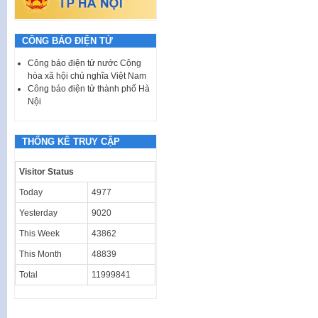
CÔNG BÁO ĐIỆN TỬ
Công báo điện tử nước Cộng
hòa xã hội chủ nghĩa Việt Nam
Công báo điện tử thành phố Hà
Nội
THỐNG KÊ TRUY CẬP
Visitor Status
Today
4977
Yesterday
9020
This Week
43862
This Month
48839
Total
11999841