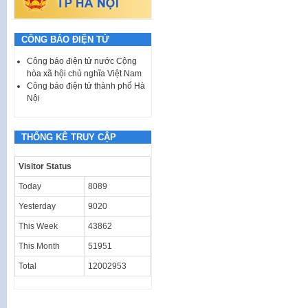
CÔNG BÁO ĐIỆN TỬ
Công báo điện tử nước Cộng
hòa xã hội chủ nghĩa Việt Nam
Công báo điện tử thành phố Hà
Nội
THỐNG KÊ TRUY CẬP
Visitor Status
Today
8089
Yesterday
9020
This Week
43862
This Month
51951
Total
12002953