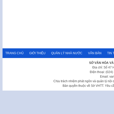
TRANG CHỦ
GIỚI THIỆU
QUẢN LÝ NHÀ NƯỚC
VĂN BẢN
TIN 
SỞ VĂN HÓA VÀ
Địa chỉ: Số 47
Điện thoại: (024
Email: va
Chịu trách nhiệm phát ngôn và quản lý nộ
Bản quyền thuộc về Sở VHTT. Yêu cầu 