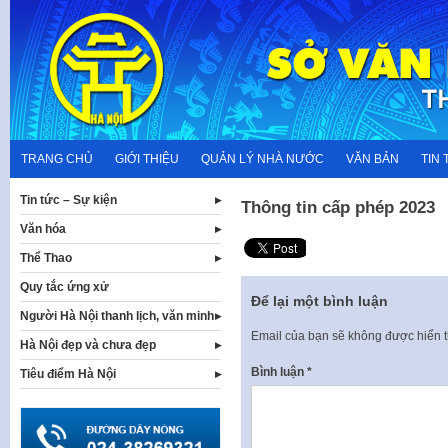
Skip
to
content
TRANG CHỦ
GIỚI THIỆU
QUẢN LÝ NHÀ NƯỚC
VĂN BẢN
TIN 
Tin tức – Sự kiện
Thông tin cấp phép 2023
Văn hóa
Thể Thao
Quy tắc ứng xử
Để lại một bình luận
Người Hà Nội thanh lịch, văn minh
Email của bạn sẽ không được hiển t
Hà Nội đẹp và chưa đẹp
Bình luận
*
Tiêu điểm Hà Nội