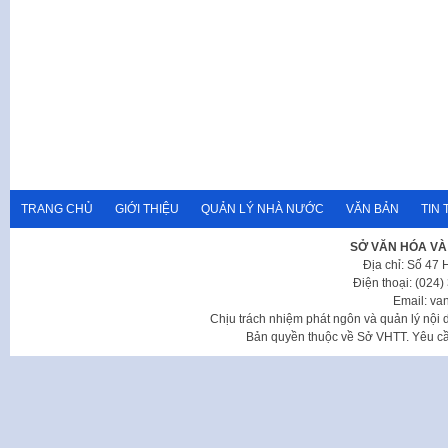
TRANG CHỦ
GIỚI THIỆU
QUẢN LÝ NHÀ NƯỚC
VĂN BẢN
TIN 
SỞ VĂN HÓA VÀ
Địa chỉ: Số 47
Điện thoại: (024
Email: va
Chịu trách nhiệm phát ngôn và quản lý nộ
Bản quyền thuộc về Sở VHTT. Yêu cầu 