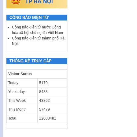
CÔNG BÁO ĐIỆN TỬ
Công báo điện tử nước Cộng
hòa xã hội chủ nghĩa Việt Nam
Công báo điện tử thành phố Hà
Nội
THỐNG KÊ TRUY CẬP
Visitor Status
Today
5179
Yesterday
8438
This Week
43862
This Month
57479
Total
12008481