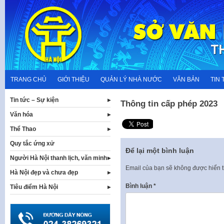
Skip
to
content
TRANG CHỦ
GIỚI THIỆU
QUẢN LÝ NHÀ NƯỚC
VĂN BẢN
TIN 
Tin tức – Sự kiện
Thông tin cấp phép 2023
Văn hóa
Thể Thao
Quy tắc ứng xử
Để lại một bình luận
Người Hà Nội thanh lịch, văn minh
Email của bạn sẽ không được hiển t
Hà Nội đẹp và chưa đẹp
Bình luận
*
Tiêu điểm Hà Nội