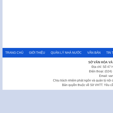
TRANG CHỦ
GIỚI THIỆU
QUẢN LÝ NHÀ NƯỚC
VĂN BẢN
TIN 
SỞ VĂN HÓA VÀ
Địa chỉ: Số 47
Điện thoại: (024
Email: va
Chịu trách nhiệm phát ngôn và quản lý nộ
Bản quyền thuộc về Sở VHTT. Yêu cầu 