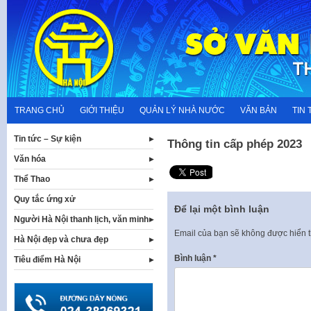
Skip
to
content
TRANG CHỦ
GIỚI THIỆU
QUẢN LÝ NHÀ NƯỚC
VĂN BẢN
TIN 
Tin tức – Sự kiện
Thông tin cấp phép 2023
Văn hóa
Thể Thao
Quy tắc ứng xử
Để lại một bình luận
Người Hà Nội thanh lịch, văn minh
Email của bạn sẽ không được hiển t
Hà Nội đẹp và chưa đẹp
Bình luận
*
Tiêu điểm Hà Nội