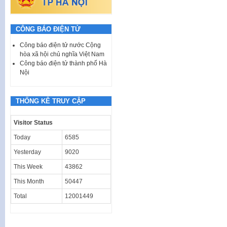
CÔNG BÁO ĐIỆN TỬ
Công báo điện tử nước Cộng
hòa xã hội chủ nghĩa Việt Nam
Công báo điện tử thành phố Hà
Nội
THỐNG KÊ TRUY CẬP
Visitor Status
Today
6585
Yesterday
9020
This Week
43862
This Month
50447
Total
12001449