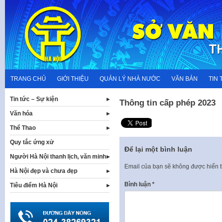
Skip
to
content
TRANG CHỦ
GIỚI THIỆU
QUẢN LÝ NHÀ NƯỚC
VĂN BẢN
TIN 
Tin tức – Sự kiện
Thông tin cấp phép 2023
Văn hóa
Thể Thao
Quy tắc ứng xử
Để lại một bình luận
Người Hà Nội thanh lịch, văn minh
Email của bạn sẽ không được hiển t
Hà Nội đẹp và chưa đẹp
Bình luận
*
Tiêu điểm Hà Nội