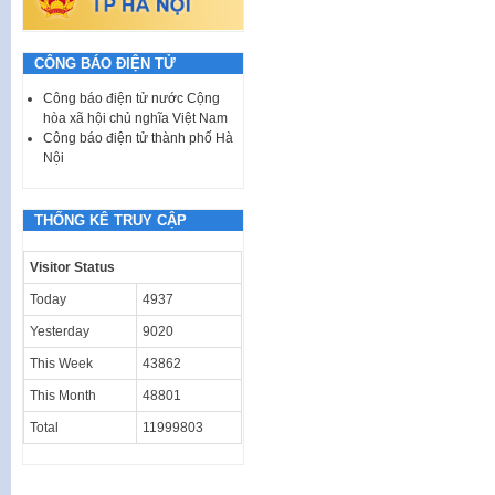
CÔNG BÁO ĐIỆN TỬ
Công báo điện tử nước Cộng
hòa xã hội chủ nghĩa Việt Nam
Công báo điện tử thành phố Hà
Nội
THỐNG KÊ TRUY CẬP
Visitor Status
Today
4937
Yesterday
9020
This Week
43862
This Month
48801
Total
11999803