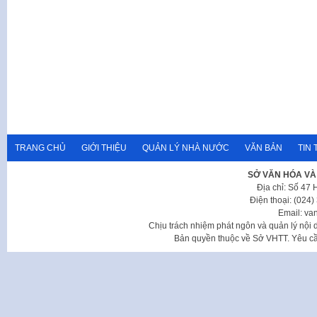
TRANG CHỦ
GIỚI THIỆU
QUẢN LÝ NHÀ NƯỚC
VĂN BẢN
TIN 
SỞ VĂN HÓA VÀ
Địa chỉ: Số 47
Điện thoại: (024
Email: va
Chịu trách nhiệm phát ngôn và quản lý nộ
Bản quyền thuộc về Sở VHTT. Yêu cầu 