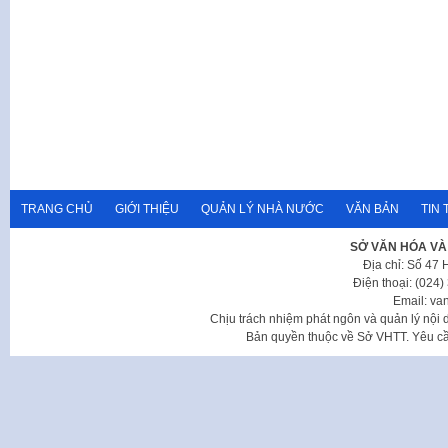
TRANG CHỦ
GIỚI THIỆU
QUẢN LÝ NHÀ NƯỚC
VĂN BẢN
TIN 
SỞ VĂN HÓA VÀ
Địa chỉ: Số 47
Điện thoại: (024
Email: va
Chịu trách nhiệm phát ngôn và quản lý nộ
Bản quyền thuộc về Sở VHTT. Yêu cầu 