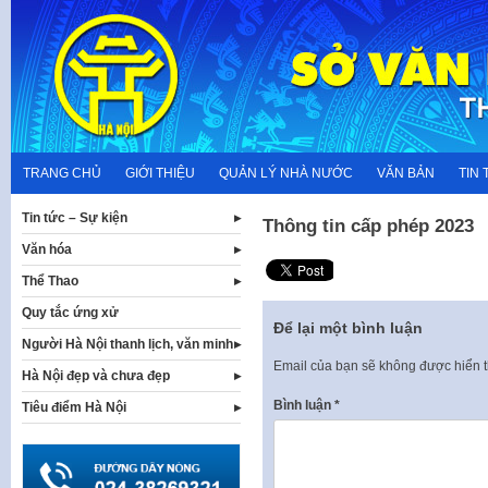
Skip
to
content
TRANG CHỦ
GIỚI THIỆU
QUẢN LÝ NHÀ NƯỚC
VĂN BẢN
TIN 
Tin tức – Sự kiện
Thông tin cấp phép 2023
Văn hóa
Thể Thao
Quy tắc ứng xử
Để lại một bình luận
Người Hà Nội thanh lịch, văn minh
Email của bạn sẽ không được hiển t
Hà Nội đẹp và chưa đẹp
Bình luận
*
Tiêu điểm Hà Nội