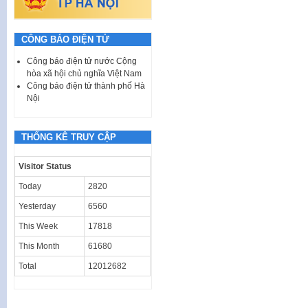
CÔNG BÁO ĐIỆN TỬ
Công báo điện tử nước Cộng
hòa xã hội chủ nghĩa Việt Nam
Công báo điện tử thành phố Hà
Nội
THỐNG KÊ TRUY CẬP
Visitor Status
Today
2820
Yesterday
6560
This Week
17818
This Month
61680
Total
12012682