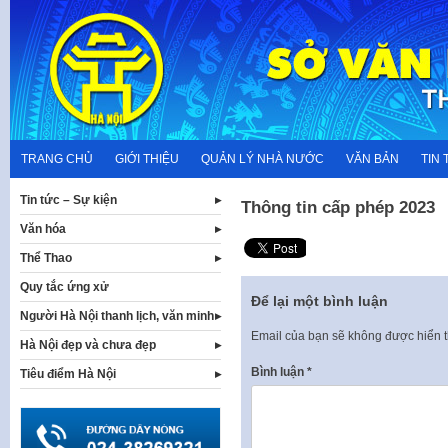
Skip
to
content
TRANG CHỦ
GIỚI THIỆU
QUẢN LÝ NHÀ NƯỚC
VĂN BẢN
TIN 
Tin tức – Sự kiện
Thông tin cấp phép 2023
Văn hóa
Thể Thao
Quy tắc ứng xử
Để lại một bình luận
Người Hà Nội thanh lịch, văn minh
Email của bạn sẽ không được hiển t
Hà Nội đẹp và chưa đẹp
Bình luận
*
Tiêu điểm Hà Nội