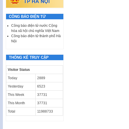
CÔNG BÁO ĐIỆN TỬ
Công báo điện tử nước Cộng
hòa xã hội chủ nghĩa Việt Nam
Công báo điện tử thành phố Hà
Nội
THỐNG KÊ TRUY CẬP
Visitor Status
Today
2889
Yesterday
6523
This Week
37731
This Month
37731
Total
11988733