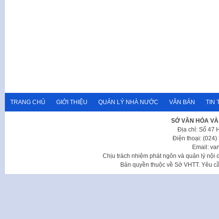
TRANG CHỦ
GIỚI THIỆU
QUẢN LÝ NHÀ NƯỚC
VĂN BẢN
TIN 
SỞ VĂN HÓA VÀ
Địa chỉ: Số 47
Điện thoại: (024
Email: va
Chịu trách nhiệm phát ngôn và quản lý nộ
Bản quyền thuộc về Sở VHTT. Yêu cầu 