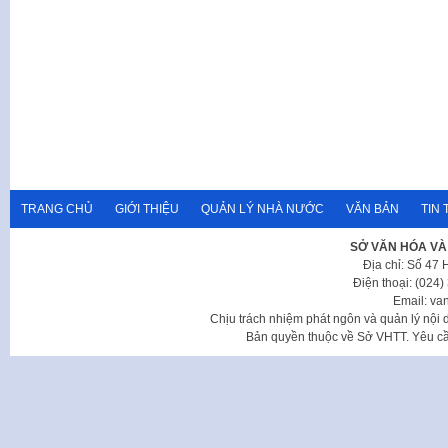
TRANG CHỦ
GIỚI THIỆU
QUẢN LÝ NHÀ NƯỚC
VĂN BẢN
TIN 
SỞ VĂN HÓA VÀ
Địa chỉ: Số 47
Điện thoại: (024
Email: va
Chịu trách nhiệm phát ngôn và quản lý nộ
Bản quyền thuộc về Sở VHTT. Yêu cầu 