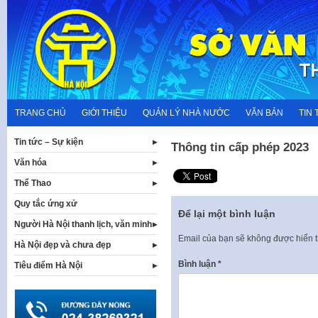
Skip
to
content
TRANG CHỦ
GIỚI THIỆU
QUẢN LÝ NHÀ NƯỚC
VĂN BẢN
TIN 
Tin tức – Sự kiện
Thông tin cấp phép 2023
Văn hóa
Thể Thao
Quy tắc ứng xử
Để lại một bình luận
Người Hà Nội thanh lịch, văn minh
Email của bạn sẽ không được hiển t
Hà Nội đẹp và chưa đẹp
Bình luận
*
Tiêu điểm Hà Nội