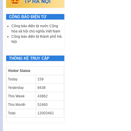
CÔNG BÁO ĐIỆN TỬ
Công báo điện tử nước Cộng
hòa xã hội chủ nghĩa Việt Nam
Công báo điện tử thành phố Hà
Nội
THỐNG KÊ TRUY CẬP
Visitor Status
Today
159
Yesterday
8438
This Week
43862
This Month
52460
Total
12003462