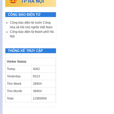
CÔNG BÁO ĐIỆN TỬ
Công báo điện tử nước Cộng
hòa xã hội chủ nghĩa Việt Nam
Công báo điện tử thành phố Hà
Nội
THỐNG KÊ TRUY CẬP
Visitor Status
Today
4062
Yesterday
6523
This Week
38904
This Month
38904
Total
11989906