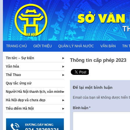
Skip
to
content
TRANG CHỦ
GIỚI THIỆU
QUẢN LÝ NHÀ NƯỚC
VĂN BẢN
TIN 
Tin tức – Sự kiện
Thông tin cấp phép 2023
Văn hóa
Thể Thao
Quy tắc ứng xử
Để lại một bình luận
Người Hà Nội thanh lịch, văn minh
Email của bạn sẽ không được hiển t
Hà Nội đẹp và chưa đẹp
Bình luận
*
Tiêu điểm Hà Nội