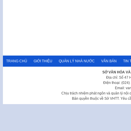
TRANG CHỦ
GIỚI THIỆU
QUẢN LÝ NHÀ NƯỚC
VĂN BẢN
TIN 
SỞ VĂN HÓA VÀ
Địa chỉ: Số 47
Điện thoại: (024
Email: va
Chịu trách nhiệm phát ngôn và quản lý nộ
Bản quyền thuộc về Sở VHTT. Yêu cầu 