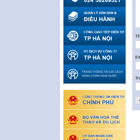
T
Em
Tr