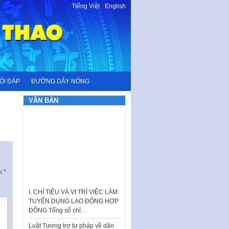
Tiếng Việt
-
English
ỎI ĐÁP
ĐƯỜNG DÂY NÓNG
VĂN BẢN
ấu
*
I. CHỈ TIÊU VÀ VỊ TRÍ VIỆC LÀM
TUYỂN DỤNG LAO ĐỘNG HỢP
ĐỒNG Tổng số chỉ…
Luật Tương trợ tư pháp về dân
sự và Kế hoạch số 187KH-