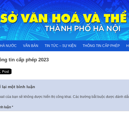
NHÀ NƯỚC
VĂN BẢN
TIN TỨC – SỰ KIỆN
THÔNG TIN CẤP PHÉP
H
ông tin cấp phép 2023
 lại một bình luận
ail của bạn sẽ không được hiển thị công khai.
Các trường bắt buộc được đánh d
nh luận
*