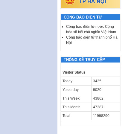
CÔNG BÁO ĐIỆN TỬ
Công báo điện tử nước Cộng
hòa xã hội chủ nghĩa Việt Nam
Công báo điện tử thành phố Hà
Nội
THỐNG KÊ TRUY CẬP
Visitor Status
Today
3425
Yesterday
9020
This Week
43862
This Month
47287
Total
11998290