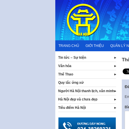
Skip
to
content
TRANG CHỦ
GIỚI THIỆU
QUẢN LÝ 
Tin tức – Sự kiện
Th
Văn hóa
Thể Thao
Quy tắc ứng xử
Để
Người Hà Nội thanh lịch, văn minh
Em
Hà Nội đẹp và chưa đẹp
Bì
Tiêu điểm Hà Nội