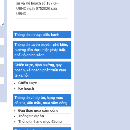
UBND ngày 0752026 của
UBND…
Ban hành Danh mục vị trí khai
thác quảng cáo trên địa bàn
thành phố Hà Nội
Thông tin chỉ đạo điều hành
Kế hoạch Tổ chức Cuộc thi
chính luận về bảo vệ nền tảng tư
Thông tin tuyên truyền, phổ biến,
tưởng của Đảng…
hướng dẫn thực hiện pháp luật,
chế độ chính sách
Công bố công khai dự toán kinh
phí xây dựng pháp luật, hoàn
Chiến lược, định hướng, quy
thiện thể chế, chính…
hoạch, kế hoạch phát triển kinh
Quy định về nghiên cứu, ứng
tế xã hội
dụng khoa học, công nghệ, đổi
Chiến lược
mới sáng tạo và chuyển…
Kế hoạch
Quy định chi tiết và hướng dẫn
Thông tin về dự án, hạng mục
thi hành một số điều của Luật Lý
đầu tư, đấu thầu, mua sắm công
lịch tư…
Đấu thầu mua sắm công
Sửa đổi, bổ sung một số nội
Thông tin dự án
dung tại Nghị quyết số 30/NQ-
Thông tin hạng mục đầu tư
CP ngày 24 tháng 02…