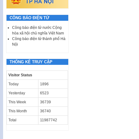
CÔNG BÁO ĐIỆN TỬ
Công báo điện tử nước Cộng
hòa xã hội chủ nghĩa Việt Nam
Công báo điện tử thành phố Hà
Nội
THỐNG KÊ TRUY CẬP
Visitor Status
Today
1896
Yesterday
6523
This Week
36739
This Month
36740
Total
11987742