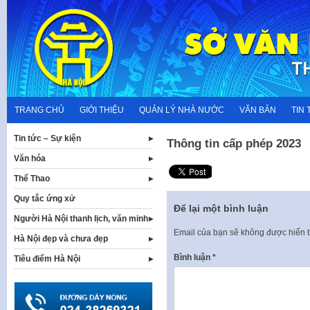
Skip
to
content
TRANG CHỦ
GIỚI THIỆU
QUẢN LÝ NHÀ NƯỚC
VĂN BẢN
TIN 
Tin tức – Sự kiện
Thông tin cấp phép 2023
Văn hóa
Thể Thao
Quy tắc ứng xử
Để lại một bình luận
Người Hà Nội thanh lịch, văn minh
Email của bạn sẽ không được hiển t
Hà Nội đẹp và chưa đẹp
Bình luận
*
Tiêu điểm Hà Nội