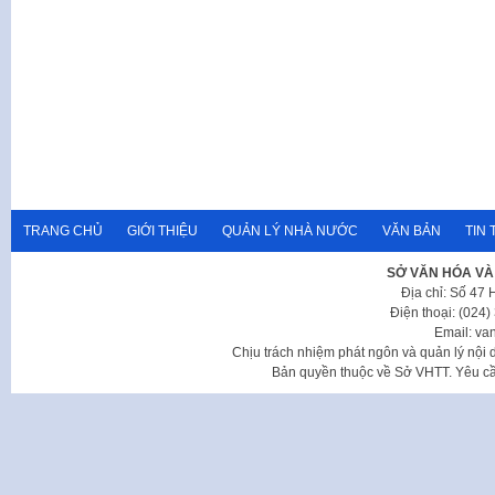
TRANG CHỦ
GIỚI THIỆU
QUẢN LÝ NHÀ NƯỚC
VĂN BẢN
TIN 
SỞ VĂN HÓA VÀ
Địa chỉ: Số 47
Điện thoại: (024
Email: va
Chịu trách nhiệm phát ngôn và quản lý nộ
Bản quyền thuộc về Sở VHTT. Yêu cầu 