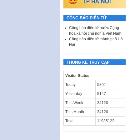
CÔNG BÁO ĐIỆN TỬ
Công báo điện tử nước Cộng
hòa xã hội chủ nghĩa Việt Nam
Công báo điện tử thành phố Hà
Nội
THỐNG KÊ TRUY CẬP
Visitor Status
Today
5801
Yesterday
5147
This Week
34120
This Month
34120
Total
11985122