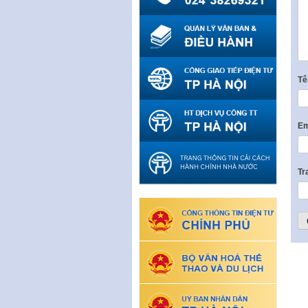
T
Em
Tr