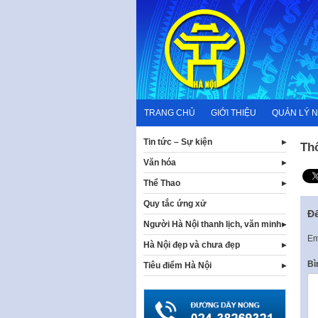
Skip
to
content
TRANG CHỦ
GIỚI THIỆU
QUẢN LÝ 
Tin tức – Sự kiện
Th
Văn hóa
Thể Thao
Quy tắc ứng xử
Để
Người Hà Nội thanh lịch, văn minh
Em
Hà Nội đẹp và chưa đẹp
Bì
Tiêu điểm Hà Nội