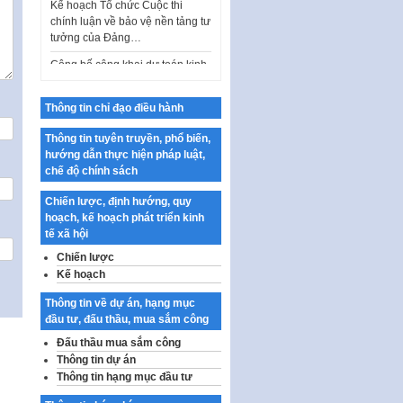
chính luận về bảo vệ nền tảng tư
tưởng của Đảng…
Công bố công khai dự toán kinh
phí xây dựng pháp luật, hoàn
thiện thể chế, chính…
Thông tin chỉ đạo điều hành
Quy định về nghiên cứu, ứng
dụng khoa học, công nghệ, đổi
Thông tin tuyên truyền, phổ biến,
mới sáng tạo và chuyển…
hướng dẫn thực hiện pháp luật,
Quy định chi tiết và hướng dẫn
chế độ chính sách
thi hành một số điều của Luật Lý
Chiến lược, định hướng, quy
lịch tư…
hoạch, kế hoạch phát triển kinh
Sửa đổi, bổ sung một số nội
tế xã hội
dung tại Nghị quyết số 30/NQ-
Chiến lược
CP ngày 24 tháng 02…
Kế hoạch
Ban hành Chương trình hành
Thông tin về dự án, hạng mục
động của Chính phủ thực hiện
đầu tư, đấu thầu, mua sắm công
Nghị quyết số 02-NQ/TW ngày
17…
Đấu thầu mua sắm công
Thông tin dự án
THÔNG BÁO Tuyển dụng lao
Thông tin hạng mục đầu tư
động hợp đồng theo Nghị định
số 111/2022/NĐ-CP ngày