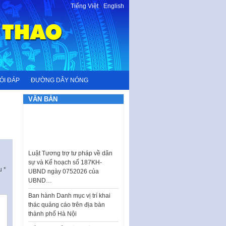
Tiếng Việt
-
English
ỎI ĐÁP
ĐƯỜNG DÂY NÓNG
VĂN BẢN
Luật Tương trợ tư pháp về dân
sự và Kế hoạch số 187KH-
UBND ngày 0752026 của
ấu
*
UBND…
Ban hành Danh mục vị trí khai
thác quảng cáo trên địa bàn
thành phố Hà Nội
Kế hoạch Tổ chức Cuộc thi