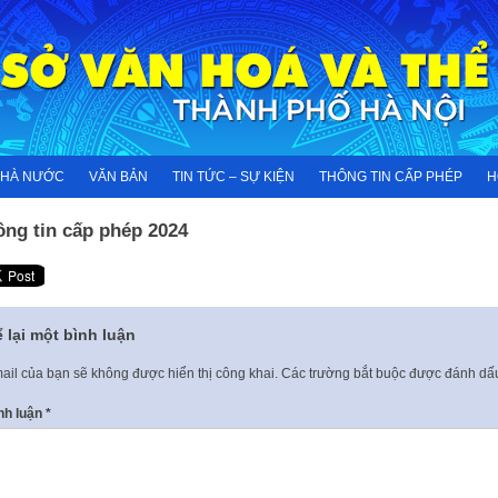
NHÀ NƯỚC
VĂN BẢN
TIN TỨC – SỰ KIỆN
THÔNG TIN CẤP PHÉP
H
ông tin cấp phép 2024
 lại một bình luận
ail của bạn sẽ không được hiển thị công khai.
Các trường bắt buộc được đánh d
nh luận
*