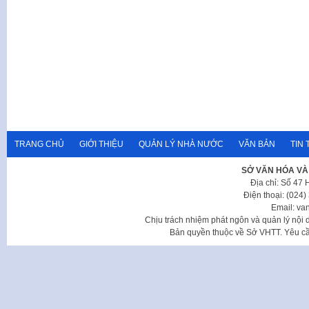
TRANG CHỦ
GIỚI THIỆU
QUẢN LÝ NHÀ NƯỚC
VĂN BẢN
TIN 
SỞ VĂN HÓA VÀ
Địa chỉ: Số 47
Điện thoại: (024
Email: va
Chịu trách nhiệm phát ngôn và quản lý nộ
Bản quyền thuộc về Sở VHTT. Yêu cầu 