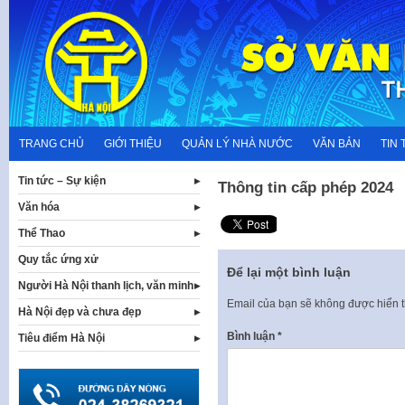
Skip
to
content
TRANG CHỦ
GIỚI THIỆU
QUẢN LÝ NHÀ NƯỚC
VĂN BẢN
TIN 
Tin tức – Sự kiện
Thông tin cấp phép 2024
Văn hóa
Thể Thao
Quy tắc ứng xử
Để lại một bình luận
Người Hà Nội thanh lịch, văn minh
Email của bạn sẽ không được hiển t
Hà Nội đẹp và chưa đẹp
Bình luận
*
Tiêu điểm Hà Nội