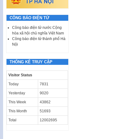
CÔNG BÁO ĐIỆN TỬ
Công báo điện tử nước Cộng
hòa xã hội chủ nghĩa Việt Nam
Công báo điện tử thành phố Hà
Nội
THỐNG KÊ TRUY CẬP
Visitor Status
Today
7831
Yesterday
9020
This Week
43862
This Month
51693
Total
12002695