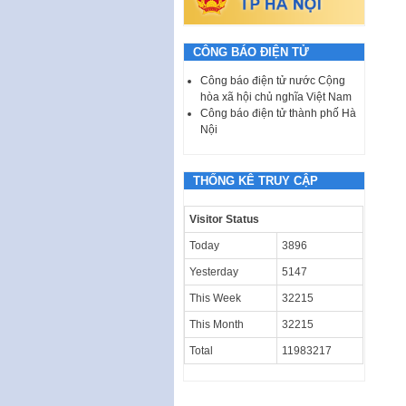
CÔNG BÁO ĐIỆN TỬ
Công báo điện tử nước Cộng
hòa xã hội chủ nghĩa Việt Nam
Công báo điện tử thành phố Hà
Nội
THỐNG KÊ TRUY CẬP
Visitor Status
Today
3896
Yesterday
5147
This Week
32215
This Month
32215
Total
11983217