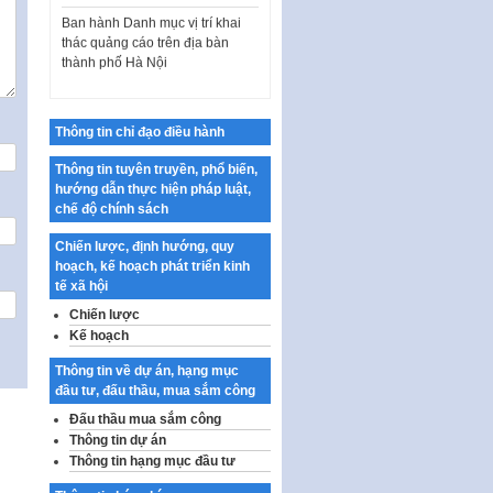
Ban hành Danh mục vị trí khai
thác quảng cáo trên địa bàn
thành phố Hà Nội
Kế hoạch Tổ chức Cuộc thi
chính luận về bảo vệ nền tảng tư
tưởng của Đảng…
Thông tin chỉ đạo điều hành
Công bố công khai dự toán kinh
Thông tin tuyên truyền, phổ biến,
phí xây dựng pháp luật, hoàn
hướng dẫn thực hiện pháp luật,
thiện thể chế, chính…
chế độ chính sách
Quy định về nghiên cứu, ứng
dụng khoa học, công nghệ, đổi
Chiến lược, định hướng, quy
mới sáng tạo và chuyển…
hoạch, kế hoạch phát triển kinh
tế xã hội
Quy định chi tiết và hướng dẫn
Chiến lược
thi hành một số điều của Luật Lý
Kế hoạch
lịch tư…
Sửa đổi, bổ sung một số nội
Thông tin về dự án, hạng mục
dung tại Nghị quyết số 30/NQ-
đầu tư, đấu thầu, mua sắm công
CP ngày 24 tháng 02…
Đấu thầu mua sắm công
Thông tin dự án
Ban hành Chương trình hành
Thông tin hạng mục đầu tư
động của Chính phủ thực hiện
Nghị quyết số 02-NQ/TW ngày