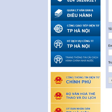
T
Em
Tr