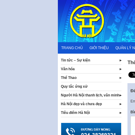
Skip
to
content
TRANG CHỦ
GIỚI THIỆU
QUẢN LÝ 
Tin tức – Sự kiện
Th
Văn hóa
Thể Thao
Quy tắc ứng xử
Để
Người Hà Nội thanh lịch, văn minh
Em
Hà Nội đẹp và chưa đẹp
Bì
Tiêu điểm Hà Nội