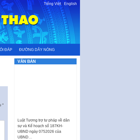
Tiếng Việt
-
English
ỎI ĐÁP
ĐƯỜNG DÂY NÓNG
VĂN BẢN
ấu
*
Luật Tương trợ tư pháp về dân
sự và Kế hoạch số 187KH-
UBND ngày 0752026 của
UBND…