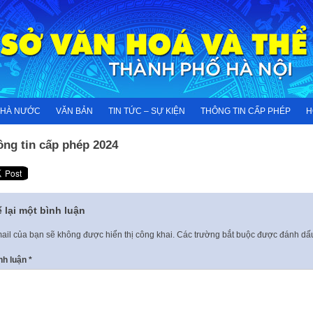
NHÀ NƯỚC
VĂN BẢN
TIN TỨC – SỰ KIỆN
THÔNG TIN CẤP PHÉP
H
ông tin cấp phép 2024
 lại một bình luận
ail của bạn sẽ không được hiển thị công khai.
Các trường bắt buộc được đánh d
nh luận
*