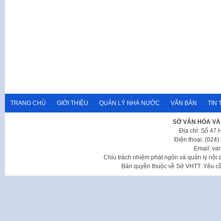
TRANG CHỦ
GIỚI THIỆU
QUẢN LÝ NHÀ NƯỚC
VĂN BẢN
TIN 
SỞ VĂN HÓA VÀ
Địa chỉ: Số 47
Điện thoại: (024
Email: va
Chịu trách nhiệm phát ngôn và quản lý nộ
Bản quyền thuộc về Sở VHTT. Yêu cầu 