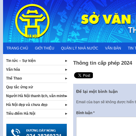
Skip
to
content
TRANG CHỦ
GIỚI THIỆU
QUẢN LÝ NHÀ NƯỚC
VĂN BẢN
TIN 
Tin tức – Sự kiện
Thông tin cấp phép 2024
Văn hóa
Thể Thao
Quy tắc ứng xử
Để lại một bình luận
Người Hà Nội thanh lịch, văn minh
Email của bạn sẽ không được hiển t
Hà Nội đẹp và chưa đẹp
Bình luận
*
Tiêu điểm Hà Nội