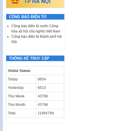
CÔNG BÁO ĐIỆN TỬ
Công báo điện tử nước Cộng
hòa xã hội chủ nghĩa Việt Nam
Công báo điện tử thành phố Hà
Nội
THỐNG KÊ TRUY CẬP
Visitor Status
Today
8954
Yesterday
6523
This Week
43796
This Month
43796
Total
11994799