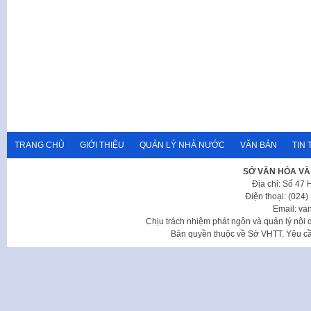
TRANG CHỦ
GIỚI THIỆU
QUẢN LÝ NHÀ NƯỚC
VĂN BẢN
TIN 
SỞ VĂN HÓA VÀ
Địa chỉ: Số 47
Điện thoại: (024
Email: va
Chịu trách nhiệm phát ngôn và quản lý nộ
Bản quyền thuộc về Sở VHTT. Yêu cầu 