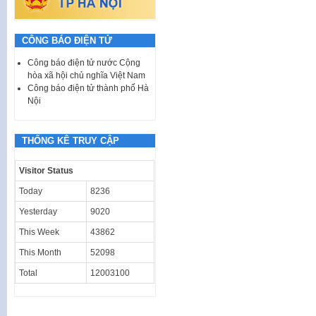
CÔNG BÁO ĐIỆN TỬ
Công báo điện tử nước Cộng
hòa xã hội chủ nghĩa Việt Nam
Công báo điện tử thành phố Hà
Nội
THỐNG KÊ TRUY CẬP
Visitor Status
Today
8236
Yesterday
9020
This Week
43862
This Month
52098
Total
12003100