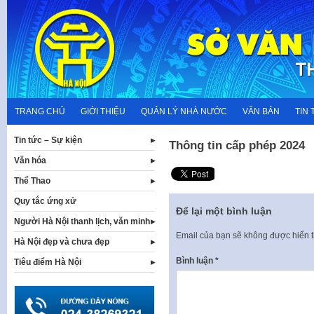
Skip
to
content
TRANG CHỦ
GIỚI THIỆU
QUẢN LÝ NHÀ NƯỚC
VĂN BẢN
TIN 
Tin tức – Sự kiện
Thông tin cấp phép 2024
Văn hóa
Thể Thao
Quy tắc ứng xử
Để lại một bình luận
Người Hà Nội thanh lịch, văn minh
Email của bạn sẽ không được hiển t
Hà Nội đẹp và chưa đẹp
Bình luận
*
Tiêu điểm Hà Nội