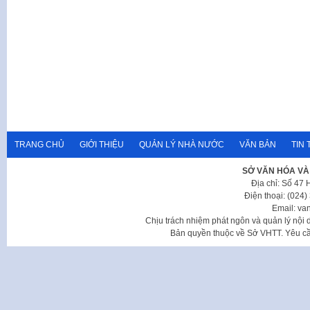
TRANG CHỦ
GIỚI THIỆU
QUẢN LÝ NHÀ NƯỚC
VĂN BẢN
TIN 
SỞ VĂN HÓA VÀ
Địa chỉ: Số 47
Điện thoại: (024
Email: va
Chịu trách nhiệm phát ngôn và quản lý nộ
Bản quyền thuộc về Sở VHTT. Yêu cầu 