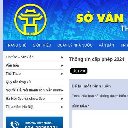
Skip
to
content
TRANG CHỦ
GIỚI THIỆU
QUẢN LÝ NHÀ NƯỚC
VĂN BẢN
TIN 
Tin tức – Sự kiện
Thông tin cấp phép 2024
Văn hóa
Thể Thao
Quy tắc ứng xử
Để lại một bình luận
Người Hà Nội thanh lịch, văn minh
Email của bạn sẽ không được hiển t
Hà Nội đẹp và chưa đẹp
Bình luận
*
Tiêu điểm Hà Nội