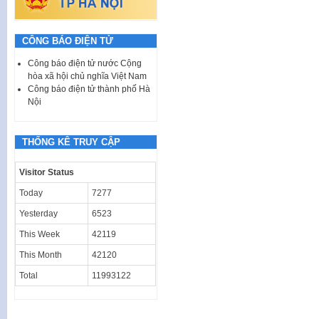
CÔNG BÁO ĐIỆN TỬ
Công báo điện tử nước Cộng
hòa xã hội chủ nghĩa Việt Nam
Công báo điện tử thành phố Hà
Nội
THỐNG KÊ TRUY CẬP
Visitor Status
Today
7277
Yesterday
6523
This Week
42119
This Month
42120
Total
11993122