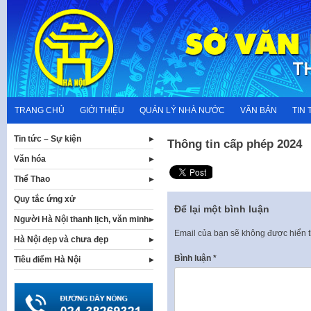
Skip
to
content
TRANG CHỦ
GIỚI THIỆU
QUẢN LÝ NHÀ NƯỚC
VĂN BẢN
TIN 
Tin tức – Sự kiện
Thông tin cấp phép 2024
Văn hóa
Thể Thao
Quy tắc ứng xử
Để lại một bình luận
Người Hà Nội thanh lịch, văn minh
Email của bạn sẽ không được hiển t
Hà Nội đẹp và chưa đẹp
Bình luận
*
Tiêu điểm Hà Nội