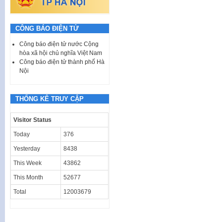
CÔNG BÁO ĐIỆN TỬ
Công báo điện tử nước Cộng
hòa xã hội chủ nghĩa Việt Nam
Công báo điện tử thành phố Hà
Nội
THỐNG KÊ TRUY CẬP
Visitor Status
Today
376
Yesterday
8438
This Week
43862
This Month
52677
Total
12003679