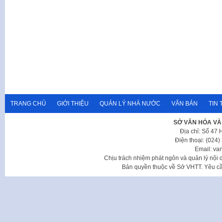
TRANG CHỦ
GIỚI THIỆU
QUẢN LÝ NHÀ NƯỚC
VĂN BẢN
TIN 
SỞ VĂN HÓA VÀ
Địa chỉ: Số 47
Điện thoại: (024
Email: va
Chịu trách nhiệm phát ngôn và quản lý nộ
Bản quyền thuộc về Sở VHTT. Yêu cầu 