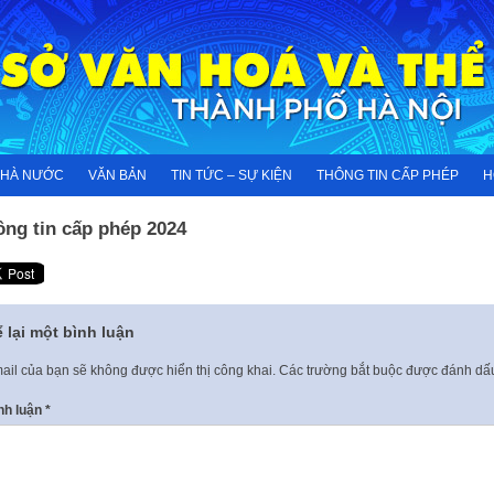
NHÀ NƯỚC
VĂN BẢN
TIN TỨC – SỰ KIỆN
THÔNG TIN CẤP PHÉP
H
ông tin cấp phép 2024
 lại một bình luận
ail của bạn sẽ không được hiển thị công khai.
Các trường bắt buộc được đánh d
nh luận
*