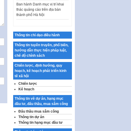
thác quảng cáo trên địa bàn
thành phố Hà Nội
Kế hoạch Tổ chức Cuộc thi
chính luận về bảo vệ nền tảng tư
tưởng của Đảng…
Thông tin chỉ đạo điều hành
Công bố công khai dự toán kinh
phí xây dựng pháp luật, hoàn
Thông tin tuyên truyền, phổ biến,
thiện thể chế, chính…
hướng dẫn thực hiện pháp luật,
chế độ chính sách
Quy định về nghiên cứu, ứng
dụng khoa học, công nghệ, đổi
Chiến lược, định hướng, quy
mới sáng tạo và chuyển…
hoạch, kế hoạch phát triển kinh
tế xã hội
Quy định chi tiết và hướng dẫn
thi hành một số điều của Luật Lý
Chiến lược
lịch tư…
Kế hoạch
Sửa đổi, bổ sung một số nội
Thông tin về dự án, hạng mục
dung tại Nghị quyết số 30/NQ-
đầu tư, đấu thầu, mua sắm công
CP ngày 24 tháng 02…
Đấu thầu mua sắm công
Ban hành Chương trình hành
Thông tin dự án
động của Chính phủ thực hiện
Thông tin hạng mục đầu tư
Nghị quyết số 02-NQ/TW ngày