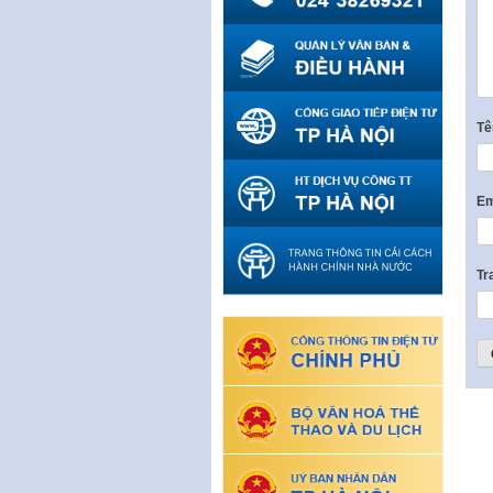
T
Em
Tr