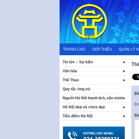
Skip
to
content
TRANG CHỦ
GIỚI THIỆU
QUẢN LÝ 
Tin tức – Sự kiện
Th
Văn hóa
Thể Thao
Quy tắc ứng xử
Để
Người Hà Nội thanh lịch, văn minh
Em
Hà Nội đẹp và chưa đẹp
Bì
Tiêu điểm Hà Nội