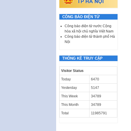
CÔNG BÁO ĐIỆN TỬ
Công báo điện tử nước Cộng
hòa xã hội chủ nghĩa Việt Nam
Công báo điện tử thành phố Hà
Nội
THỐNG KÊ TRUY CẬP
Visitor Status
Today
6470
Yesterday
5147
This Week
34789
This Month
34789
Total
11985791