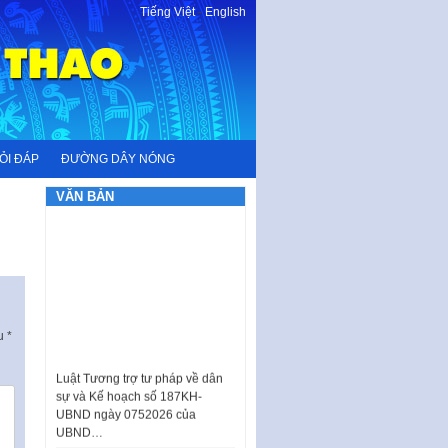
Tiếng Việt
-
English
ỎI ĐÁP
ĐƯỜNG DÂY NÓNG
VĂN BẢN
ấu
*
Luật Tương trợ tư pháp về dân
sự và Kế hoạch số 187KH-
UBND ngày 0752026 của
UBND…
Ban hành Danh mục vị trí khai