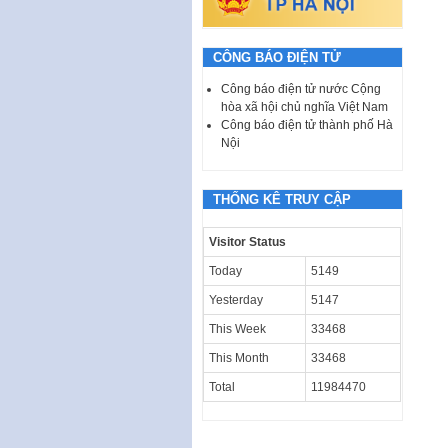
CÔNG BÁO ĐIỆN TỬ
Công báo điện tử nước Cộng
hòa xã hội chủ nghĩa Việt Nam
Công báo điện tử thành phố Hà
Nội
THỐNG KÊ TRUY CẬP
Visitor Status
Today
5149
Yesterday
5147
This Week
33468
This Month
33468
Total
11984470