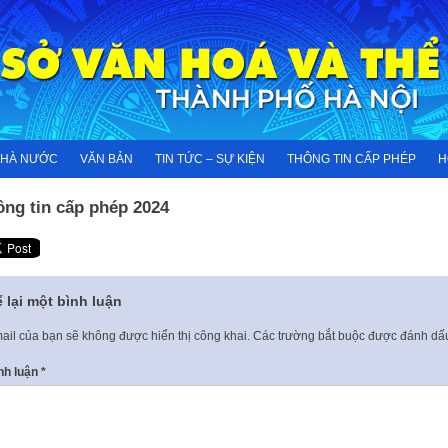
NHÀ NƯỚC
VĂN BẢN
TIN TỨC – SỰ KIỆN
THÔNG TIN CẤP PHÉP
H
ông tin cấp phép 2024
 lại một bình luận
ail của bạn sẽ không được hiển thị công khai.
Các trường bắt buộc được đánh d
nh luận
*