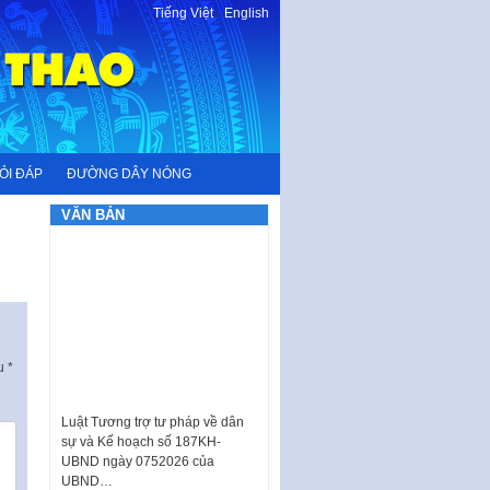
Tiếng Việt
-
English
ỎI ĐÁP
ĐƯỜNG DÂY NÓNG
VĂN BẢN
ấu
*
Luật Tương trợ tư pháp về dân
sự và Kế hoạch số 187KH-
UBND ngày 0752026 của
UBND…