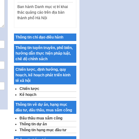
Ban hành Danh mục vị trí khai
thác quảng cáo trên địa bàn
thành phố Hà Nội
Kế hoạch Tổ chức Cuộc thi
chính luận về bảo vệ nền tảng tư
tưởng của Đảng…
Thông tin chỉ đạo điều hành
Công bố công khai dự toán kinh
Thông tin tuyên truyền, phổ biến,
phí xây dựng pháp luật, hoàn
hướng dẫn thực hiện pháp luật,
thiện thể chế, chính…
chế độ chính sách
Quy định về nghiên cứu, ứng
dụng khoa học, công nghệ, đổi
Chiến lược, định hướng, quy
mới sáng tạo và chuyển…
hoạch, kế hoạch phát triển kinh
tế xã hội
Quy định chi tiết và hướng dẫn
Chiến lược
thi hành một số điều của Luật Lý
Kế hoạch
lịch tư…
Thông tin về dự án, hạng mục
Sửa đổi, bổ sung một số nội
đầu tư, đấu thầu, mua sắm công
dung tại Nghị quyết số 30/NQ-
CP ngày 24 tháng 02…
Đấu thầu mua sắm công
Thông tin dự án
Ban hành Chương trình hành
Thông tin hạng mục đầu tư
động của Chính phủ thực hiện
Nghị quyết số 02-NQ/TW ngày