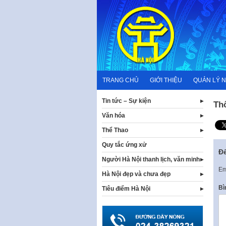
Skip
to
content
TRANG CHỦ
GIỚI THIỆU
QUẢN LÝ 
Tin tức – Sự kiện
Th
Văn hóa
Thể Thao
Quy tắc ứng xử
Để
Người Hà Nội thanh lịch, văn minh
Em
Hà Nội đẹp và chưa đẹp
Bì
Tiêu điểm Hà Nội