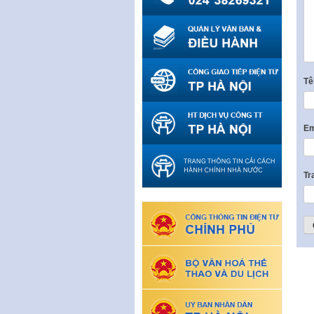
T
Em
Tr