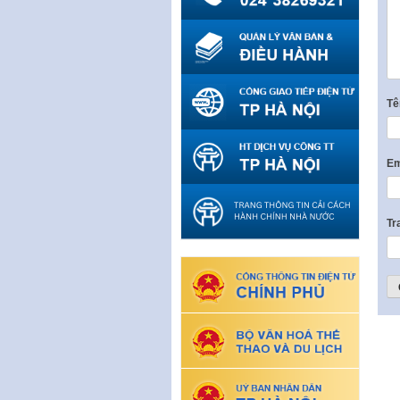
T
Em
Tr