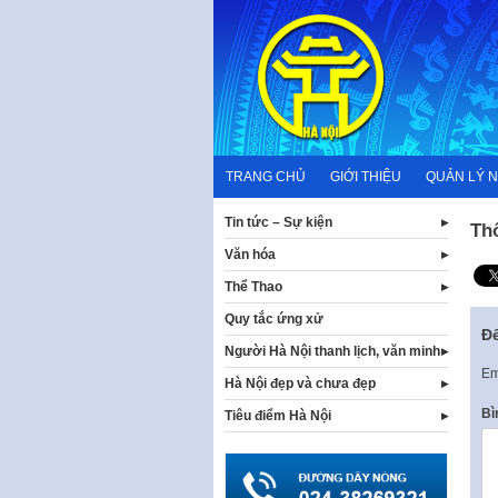
Skip
to
content
TRANG CHỦ
GIỚI THIỆU
QUẢN LÝ 
Tin tức – Sự kiện
Th
Văn hóa
Thể Thao
Quy tắc ứng xử
Để
Người Hà Nội thanh lịch, văn minh
Em
Hà Nội đẹp và chưa đẹp
Bì
Tiêu điểm Hà Nội