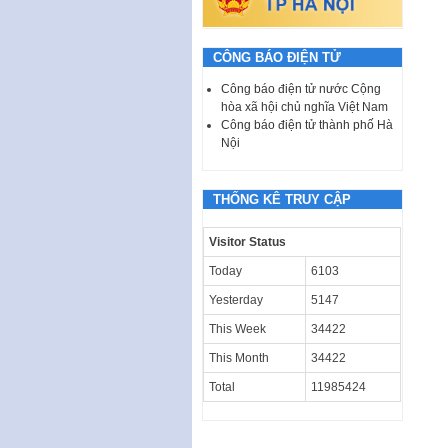
CÔNG BÁO ĐIỆN TỬ
Công báo điện tử nước Cộng
hòa xã hội chủ nghĩa Việt Nam
Công báo điện tử thành phố Hà
Nội
THỐNG KÊ TRUY CẬP
Visitor Status
Today
6103
Yesterday
5147
This Week
34422
This Month
34422
Total
11985424