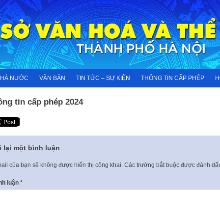
NHÀ NƯỚC
VĂN BẢN
TIN TỨC – SỰ KIỆN
THÔNG TIN CẤP PHÉP
H
ông tin cấp phép 2024
 lại một bình luận
ail của bạn sẽ không được hiển thị công khai.
Các trường bắt buộc được đánh d
nh luận
*