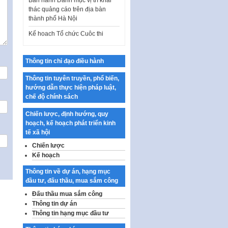
thác quảng cáo trên địa bàn
thành phố Hà Nội
Kế hoạch Tổ chức Cuộc thi
chính luận về bảo vệ nền tảng tư
tưởng của Đảng…
Công bố công khai dự toán kinh
Thông tin chỉ đạo điều hành
phí xây dựng pháp luật, hoàn
thiện thể chế, chính…
Thông tin tuyên truyền, phổ biến,
hướng dẫn thực hiện pháp luật,
Quy định về nghiên cứu, ứng
chế độ chính sách
dụng khoa học, công nghệ, đổi
mới sáng tạo và chuyển…
Chiến lược, định hướng, quy
hoạch, kế hoạch phát triển kinh
Quy định chi tiết và hướng dẫn
tế xã hội
thi hành một số điều của Luật Lý
lịch tư…
Chiến lược
Kế hoạch
Sửa đổi, bổ sung một số nội
dung tại Nghị quyết số 30/NQ-
Thông tin về dự án, hạng mục
CP ngày 24 tháng 02…
đầu tư, đấu thầu, mua sắm công
Đấu thầu mua sắm công
Ban hành Chương trình hành
động của Chính phủ thực hiện
Thông tin dự án
Nghị quyết số 02-NQ/TW ngày
Thông tin hạng mục đầu tư
17…