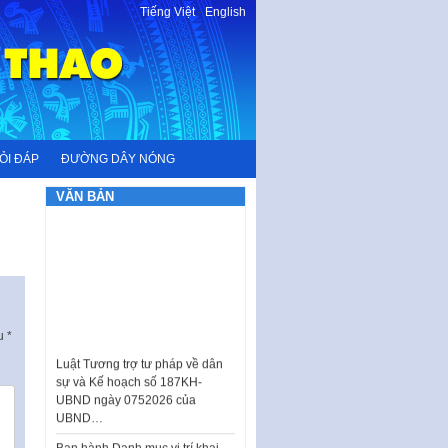
Tiếng Việt
-
English
ỎI ĐÁP
ĐƯỜNG DÂY NÓNG
VĂN BẢN
ấu
*
Luật Tương trợ tư pháp về dân
sự và Kế hoạch số 187KH-
UBND ngày 0752026 của
UBND…
Ban hành Danh mục vị trí khai