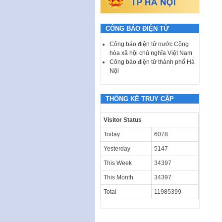
CÔNG BÁO ĐIỆN TỬ
Công báo điện tử nước Cộng
hòa xã hội chủ nghĩa Việt Nam
Công báo điện tử thành phố Hà
Nội
THỐNG KÊ TRUY CẬP
Visitor Status
Today
6078
Yesterday
5147
This Week
34397
This Month
34397
Total
11985399