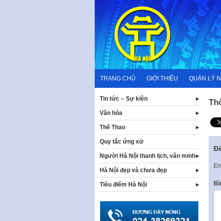
Skip
to
content
TRANG CHỦ
GIỚI THIỆU
QUẢN LÝ 
Tin tức – Sự kiện
Th
Văn hóa
Thể Thao
Quy tắc ứng xử
Để
Người Hà Nội thanh lịch, văn minh
Em
Hà Nội đẹp và chưa đẹp
Bì
Tiêu điểm Hà Nội