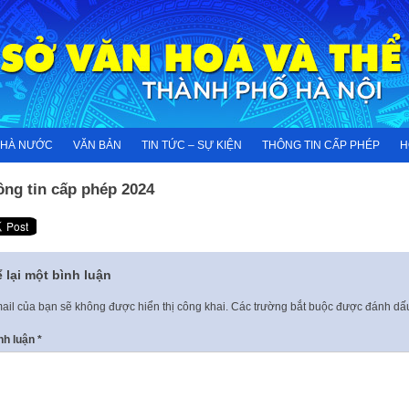
NHÀ NƯỚC
VĂN BẢN
TIN TỨC – SỰ KIỆN
THÔNG TIN CẤP PHÉP
H
ông tin cấp phép 2024
 lại một bình luận
ail của bạn sẽ không được hiển thị công khai.
Các trường bắt buộc được đánh d
nh luận
*