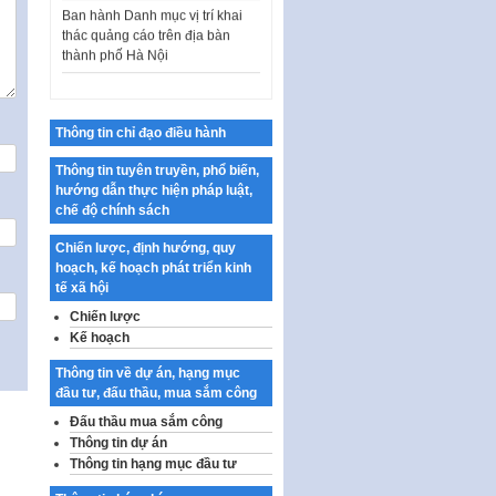
thác quảng cáo trên địa bàn
thành phố Hà Nội
Kế hoạch Tổ chức Cuộc thi
chính luận về bảo vệ nền tảng tư
tưởng của Đảng…
Thông tin chỉ đạo điều hành
Công bố công khai dự toán kinh
phí xây dựng pháp luật, hoàn
Thông tin tuyên truyền, phổ biến,
thiện thể chế, chính…
hướng dẫn thực hiện pháp luật,
chế độ chính sách
Quy định về nghiên cứu, ứng
dụng khoa học, công nghệ, đổi
Chiến lược, định hướng, quy
mới sáng tạo và chuyển…
hoạch, kế hoạch phát triển kinh
tế xã hội
Quy định chi tiết và hướng dẫn
thi hành một số điều của Luật Lý
Chiến lược
lịch tư…
Kế hoạch
Sửa đổi, bổ sung một số nội
Thông tin về dự án, hạng mục
dung tại Nghị quyết số 30/NQ-
đầu tư, đấu thầu, mua sắm công
CP ngày 24 tháng 02…
Đấu thầu mua sắm công
Ban hành Chương trình hành
Thông tin dự án
động của Chính phủ thực hiện
Thông tin hạng mục đầu tư
Nghị quyết số 02-NQ/TW ngày