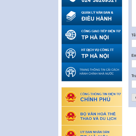
T
Em
Tr