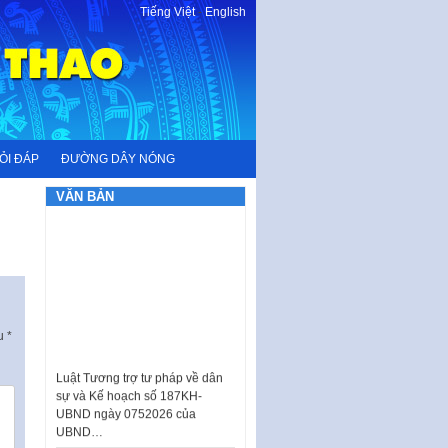
Tiếng Việt
-
English
ỎI ĐÁP
ĐƯỜNG DÂY NÓNG
VĂN BẢN
ấu
*
Luật Tương trợ tư pháp về dân
sự và Kế hoạch số 187KH-
UBND ngày 0752026 của
UBND…
Ban hành Danh mục vị trí khai