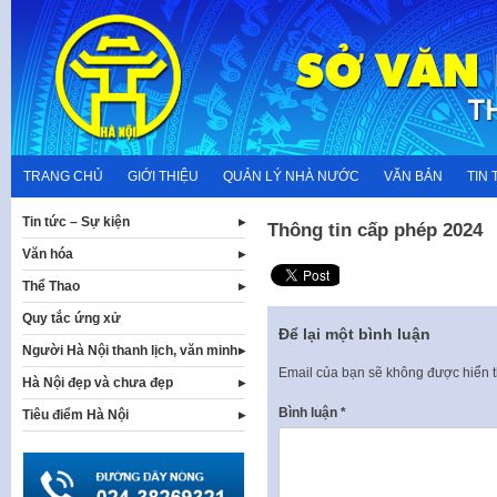
Skip
to
content
TRANG CHỦ
GIỚI THIỆU
QUẢN LÝ NHÀ NƯỚC
VĂN BẢN
TIN 
Tin tức – Sự kiện
Thông tin cấp phép 2024
Văn hóa
Thể Thao
Quy tắc ứng xử
Để lại một bình luận
Người Hà Nội thanh lịch, văn minh
Email của bạn sẽ không được hiển t
Hà Nội đẹp và chưa đẹp
Bình luận
*
Tiêu điểm Hà Nội