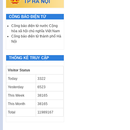
CÔNG BÁO ĐIỆN TỬ
Công báo điện tử nước Cộng
hòa xã hội chủ nghĩa Việt Nam
Công báo điện tử thành phố Hà
Nội
THỐNG KÊ TRUY CẬP
Visitor Status
Today
3322
Yesterday
6523
This Week
38165
This Month
38165
Total
11989167