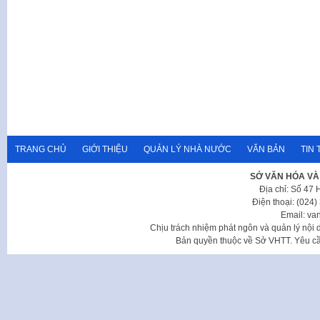
TRANG CHỦ
GIỚI THIỆU
QUẢN LÝ NHÀ NƯỚC
VĂN BẢN
TIN 
SỞ VĂN HÓA VÀ
Địa chỉ: Số 47
Điện thoại: (024
Email: va
Chịu trách nhiệm phát ngôn và quản lý nộ
Bản quyền thuộc về Sở VHTT. Yêu cầu 