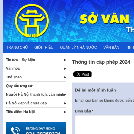
Skip
to
content
TRANG CHỦ
GIỚI THIỆU
QUẢN LÝ NHÀ NƯỚC
VĂN BẢN
TIN 
Tin tức – Sự kiện
Thông tin cấp phép 2024
Văn hóa
Thể Thao
Quy tắc ứng xử
Để lại một bình luận
Người Hà Nội thanh lịch, văn minh
Email của bạn sẽ không được hiển t
Hà Nội đẹp và chưa đẹp
Bình luận
*
Tiêu điểm Hà Nội