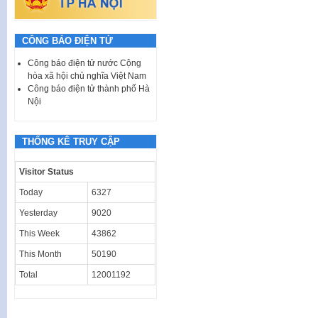
CÔNG BÁO ĐIỆN TỬ
Công báo điện tử nước Cộng
hòa xã hội chủ nghĩa Việt Nam
Công báo điện tử thành phố Hà
Nội
THỐNG KÊ TRUY CẬP
Visitor Status
Today
6327
Yesterday
9020
This Week
43862
This Month
50190
Total
12001192