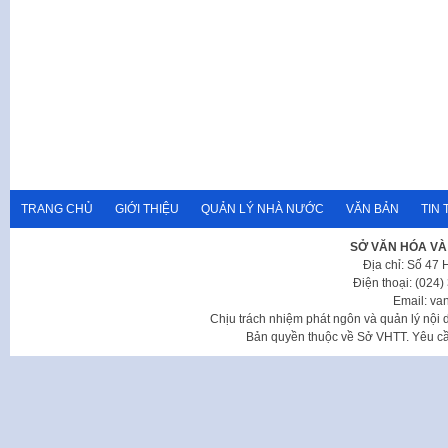
TRANG CHỦ
GIỚI THIỆU
QUẢN LÝ NHÀ NƯỚC
VĂN BẢN
TIN 
SỞ VĂN HÓA VÀ
Địa chỉ: Số 47
Điện thoại: (024
Email: va
Chịu trách nhiệm phát ngôn và quản lý nộ
Bản quyền thuộc về Sở VHTT. Yêu cầu 