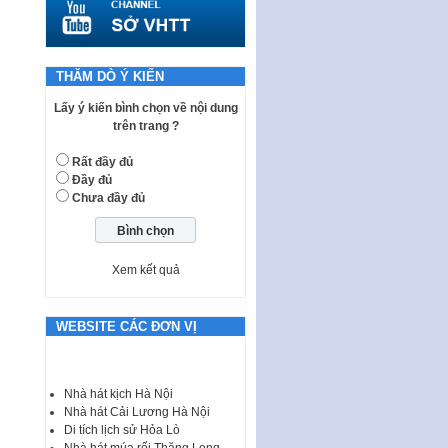
quy phạm pháp luật của HĐND
Thành phố triển khai thi…
Nghị quyết ban hành quy chế
tiếp công dân của Thường trực
THĂM DÒ Ý KIẾN
HĐND, đại biểu HĐND thành…
Lấy ý kiến bình chọn về nội dung
Nghị quyết về một số chính sách
trên trang ?
ưu đãi, hỗ trợ phát triển hạ tầng,
tổ chức…
Rất đầy đủ
Đầy đủ
Nghị quyết quy định một số nội
Chưa đầy đủ
dung và định mức chi quản lý
hoạt động khoa…
Quy định mức tiền phạt đối với
một số hành vi vi phạm hành
Xem kết quả
chính trong lĩnh…
Phê duyệt Chương trình phát
WEBSITE CÁC ĐƠN VỊ
triển kinh tế số và xã hội số giai
đoạn 2026 -…
I. CHỈ TIÊU VÀ VỊ TRÍ VIỆC LÀM
Nhà hát kịch Hà Nội
TUYỂN DỤNG LAO ĐỘNG HỢP
Nhà hát Cải Lương Hà Nội
ĐỒNG Tổng số chỉ…
Di tích lịch sử Hỏa Lò
Nhà hát múa rối Thăng Long