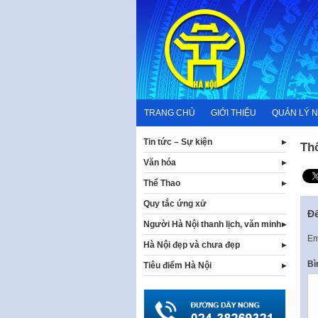
Skip
to
content
TRANG CHỦ
GIỚI THIỆU
QUẢN LÝ 
Tin tức – Sự kiện
Th
Văn hóa
Thể Thao
Quy tắc ứng xử
Để
Người Hà Nội thanh lịch, văn minh
Em
Hà Nội đẹp và chưa đẹp
Bì
Tiêu điểm Hà Nội