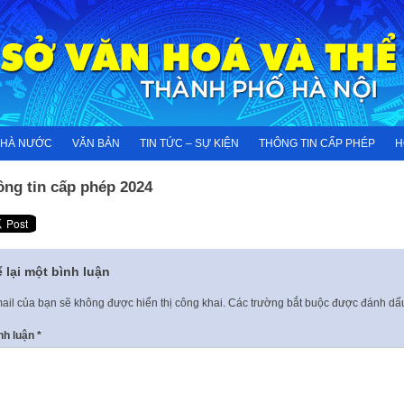
NHÀ NƯỚC
VĂN BẢN
TIN TỨC – SỰ KIỆN
THÔNG TIN CẤP PHÉP
H
ông tin cấp phép 2024
 lại một bình luận
ail của bạn sẽ không được hiển thị công khai.
Các trường bắt buộc được đánh d
nh luận
*