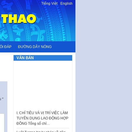
Tiếng Việt
-
English
ỎI ĐÁP
ĐƯỜNG DÂY NÓNG
VĂN BẢN
ấu
*
I. CHỈ TIÊU VÀ VỊ TRÍ VIỆC LÀM
TUYỂN DỤNG LAO ĐỘNG HỢP
ĐỒNG Tổng số chỉ…
Luật Tương trợ tư pháp về dân