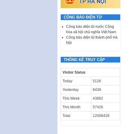
CÔNG BÁO ĐIỆN TỬ
Công báo điện tử nước Cộng
hòa xã hội chủ nghĩa Việt Nam
Công báo điện tử thành phố Hà
Nội
THỐNG KÊ TRUY CẬP
Visitor Status
Today
5126
Yesterday
8438
This Week
43862
This Month
57426
Total
12008428