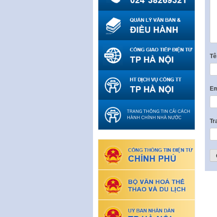
T
Em
Tr