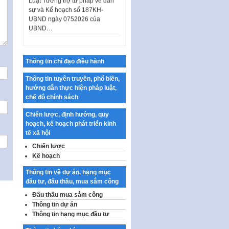
sự và Kế hoạch số 187KH-
UBND ngày 0752026 của
UBND…
Ban hành Danh mục vị trí khai
thác quảng cáo trên địa bàn
thành phố Hà Nội
Thông tin chỉ đạo điều hành
Kế hoạch Tổ chức Cuộc thi
Thông tin tuyên truyền, phổ biến,
chính luận về bảo vệ nền tảng tư
hướng dẫn thực hiện pháp luật,
tưởng của Đảng…
chế độ chính sách
Công bố công khai dự toán kinh
phí xây dựng pháp luật, hoàn
Chiến lược, định hướng, quy
thiện thể chế, chính…
hoạch, kế hoạch phát triển kinh
tế xã hội
Quy định về nghiên cứu, ứng
Chiến lược
dụng khoa học, công nghệ, đổi
mới sáng tạo và chuyển…
Kế hoạch
Quy định chi tiết và hướng dẫn
Thông tin về dự án, hạng mục
thi hành một số điều của Luật Lý
đầu tư, đấu thầu, mua sắm công
lịch tư…
Đấu thầu mua sắm công
Thông tin dự án
Sửa đổi, bổ sung một số nội
dung tại Nghị quyết số 30/NQ-
Thông tin hạng mục đầu tư
CP ngày 24 tháng 02…