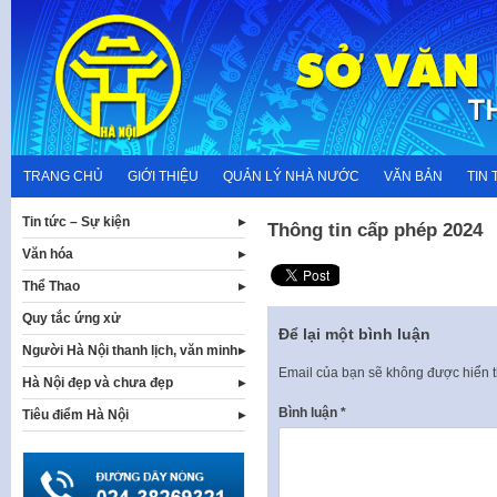
Skip
to
content
TRANG CHỦ
GIỚI THIỆU
QUẢN LÝ NHÀ NƯỚC
VĂN BẢN
TIN 
Tin tức – Sự kiện
Thông tin cấp phép 2024
Văn hóa
Thể Thao
Quy tắc ứng xử
Để lại một bình luận
Người Hà Nội thanh lịch, văn minh
Email của bạn sẽ không được hiển t
Hà Nội đẹp và chưa đẹp
Bình luận
*
Tiêu điểm Hà Nội