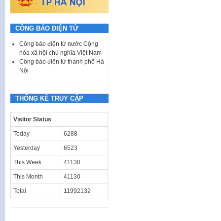
CÔNG BÁO ĐIỆN TỬ
Công báo điện tử nước Cộng
hòa xã hội chủ nghĩa Việt Nam
Công báo điện tử thành phố Hà
Nội
THỐNG KÊ TRUY CẬP
Visitor Status
Today
6288
Yesterday
6523
This Week
41130
This Month
41130
Total
11992132