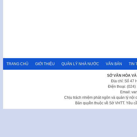
TRANG CHỦ
GIỚI THIỆU
QUẢN LÝ NHÀ NƯỚC
VĂN BẢN
TIN 
SỞ VĂN HÓA VÀ
Địa chỉ: Số 47
Điện thoại: (024
Email: va
Chịu trách nhiệm phát ngôn và quản lý nộ
Bản quyền thuộc về Sở VHTT. Yêu cầu 