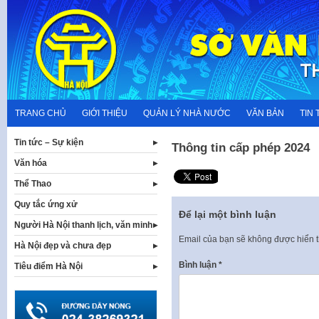
Skip
to
content
TRANG CHỦ
GIỚI THIỆU
QUẢN LÝ NHÀ NƯỚC
VĂN BẢN
TIN 
Tin tức – Sự kiện
Thông tin cấp phép 2024
Văn hóa
Thể Thao
Quy tắc ứng xử
Để lại một bình luận
Người Hà Nội thanh lịch, văn minh
Email của bạn sẽ không được hiển t
Hà Nội đẹp và chưa đẹp
Bình luận
*
Tiêu điểm Hà Nội