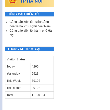
CÔNG BÁO ĐIỆN TỬ
Công báo điện tử nước Cộng
hòa xã hội chủ nghĩa Việt Nam
Công báo điện tử thành phố Hà
Nội
THỐNG KÊ TRUY CẬP
Visitor Status
Today
4260
Yesterday
6523
This Week
39102
This Month
39102
Total
11990104