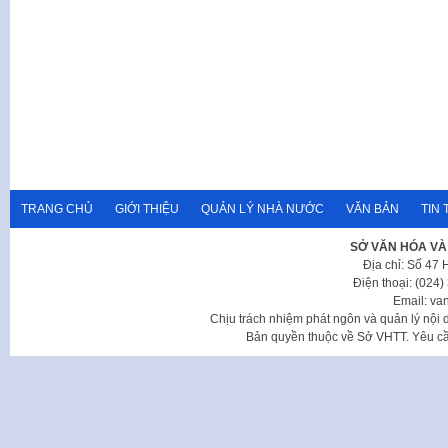
TRANG CHỦ
GIỚI THIỆU
QUẢN LÝ NHÀ NƯỚC
VĂN BẢN
TIN 
SỞ VĂN HÓA VÀ
Địa chỉ: Số 47
Điện thoại: (024
Email: va
Chịu trách nhiệm phát ngôn và quản lý nộ
Bản quyền thuộc về Sở VHTT. Yêu cầu 