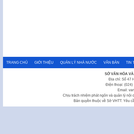
TRANG CHỦ
GIỚI THIỆU
QUẢN LÝ NHÀ NƯỚC
VĂN BẢN
TIN 
SỞ VĂN HÓA VÀ
Địa chỉ: Số 47
Điện thoại: (024
Email: va
Chịu trách nhiệm phát ngôn và quản lý nộ
Bản quyền thuộc về Sở VHTT. Yêu cầu 