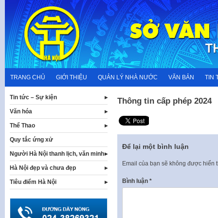
Skip
to
content
TRANG CHỦ
GIỚI THIỆU
QUẢN LÝ NHÀ NƯỚC
VĂN BẢN
TIN 
Tin tức – Sự kiện
Thông tin cấp phép 2024
Văn hóa
Thể Thao
Quy tắc ứng xử
Để lại một bình luận
Người Hà Nội thanh lịch, văn minh
Email của bạn sẽ không được hiển t
Hà Nội đẹp và chưa đẹp
Bình luận
*
Tiêu điểm Hà Nội