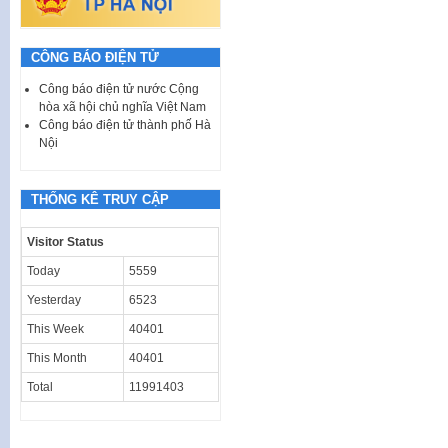
CÔNG BÁO ĐIỆN TỬ
Công báo điện tử nước Cộng
hòa xã hội chủ nghĩa Việt Nam
Công báo điện tử thành phố Hà
Nội
THỐNG KÊ TRUY CẬP
Visitor Status
Today
5559
Yesterday
6523
This Week
40401
This Month
40401
Total
11991403