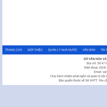
TRANG CHỦ
GIỚI THIỆU
QUẢN LÝ NHÀ NƯỚC
VĂN BẢN
TIN 
SỞ VĂN HÓA VÀ
Địa chỉ: Số 47
Điện thoại: (024
Email: va
Chịu trách nhiệm phát ngôn và quản lý nộ
Bản quyền thuộc về Sở VHTT. Yêu cầu 