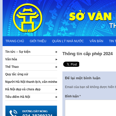
Skip
to
content
TRANG CHỦ
GIỚI THIỆU
QUẢN LÝ NHÀ NƯỚC
VĂN BẢN
TIN 
Tin tức – Sự kiện
Thông tin cấp phép 2024
Văn hóa
Thể Thao
Quy tắc ứng xử
Để lại một bình luận
Người Hà Nội thanh lịch, văn minh
Email của bạn sẽ không được hiển t
Hà Nội đẹp và chưa đẹp
Bình luận
*
Tiêu điểm Hà Nội