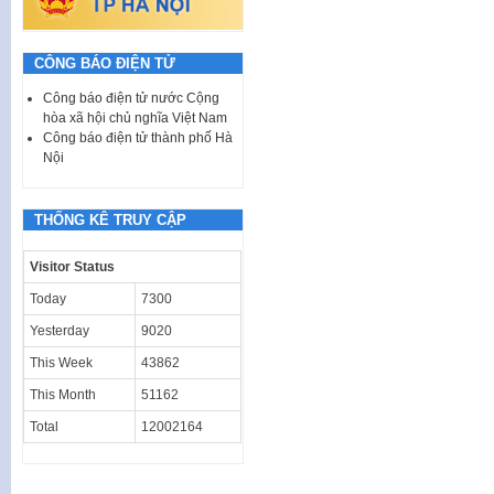
CÔNG BÁO ĐIỆN TỬ
Công báo điện tử nước Cộng
hòa xã hội chủ nghĩa Việt Nam
Công báo điện tử thành phố Hà
Nội
THỐNG KÊ TRUY CẬP
Visitor Status
Today
7300
Yesterday
9020
This Week
43862
This Month
51162
Total
12002164