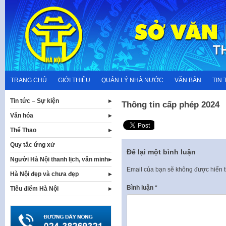
Skip
to
content
TRANG CHỦ
GIỚI THIỆU
QUẢN LÝ NHÀ NƯỚC
VĂN BẢN
TIN 
Tin tức – Sự kiện
Thông tin cấp phép 2024
Văn hóa
Thể Thao
Quy tắc ứng xử
Để lại một bình luận
Người Hà Nội thanh lịch, văn minh
Email của bạn sẽ không được hiển t
Hà Nội đẹp và chưa đẹp
Bình luận
*
Tiêu điểm Hà Nội