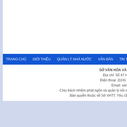
TRANG CHỦ
GIỚI THIỆU
QUẢN LÝ NHÀ NƯỚC
VĂN BẢN
TIN 
SỞ VĂN HÓA VÀ
Địa chỉ: Số 47
Điện thoại: (024
Email: va
Chịu trách nhiệm phát ngôn và quản lý nộ
Bản quyền thuộc về Sở VHTT. Yêu cầu 