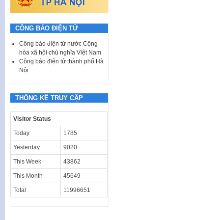
CÔNG BÁO ĐIỆN TỬ
Công báo điện tử nước Cộng
hòa xã hội chủ nghĩa Việt Nam
Công báo điện tử thành phố Hà
Nội
THỐNG KÊ TRUY CẬP
Visitor Status
Today
1785
Yesterday
9020
This Week
43862
This Month
45649
Total
11996651