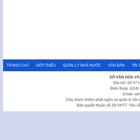
TRANG CHỦ
GIỚI THIỆU
QUẢN LÝ NHÀ NƯỚC
VĂN BẢN
TIN 
SỞ VĂN HÓA VÀ
Địa chỉ: Số 47
Điện thoại: (024
Email: va
Chịu trách nhiệm phát ngôn và quản lý nộ
Bản quyền thuộc về Sở VHTT. Yêu cầu 