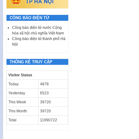
CÔNG BÁO ĐIỆN TỬ
Công báo điện tử nước Cộng
hòa xã hội chủ nghĩa Việt Nam
Công báo điện tử thành phố Hà
Nội
THỐNG KÊ TRUY CẬP
Visitor Status
Today
4878
Yesterday
6523
This Week
39720
This Month
39720
Total
11990722