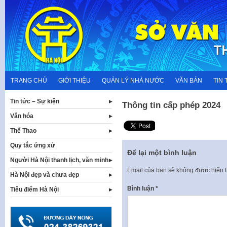
Skip
to
content
TRANG CHỦ
GIỚI THIỆU
QUẢN LÝ NHÀ NƯỚC
VĂN BẢN
TIN 
Tin tức – Sự kiện
Thông tin cấp phép 2024
Văn hóa
Thể Thao
Quy tắc ứng xử
Để lại một bình luận
Người Hà Nội thanh lịch, văn minh
Email của bạn sẽ không được hiển t
Hà Nội đẹp và chưa đẹp
Bình luận
*
Tiêu điểm Hà Nội