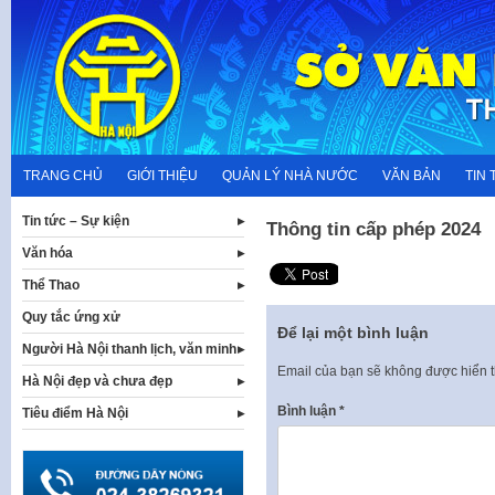
Skip
to
content
TRANG CHỦ
GIỚI THIỆU
QUẢN LÝ NHÀ NƯỚC
VĂN BẢN
TIN 
Tin tức – Sự kiện
Thông tin cấp phép 2024
Văn hóa
Thể Thao
Quy tắc ứng xử
Để lại một bình luận
Người Hà Nội thanh lịch, văn minh
Email của bạn sẽ không được hiển t
Hà Nội đẹp và chưa đẹp
Bình luận
*
Tiêu điểm Hà Nội