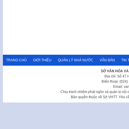
TRANG CHỦ
GIỚI THIỆU
QUẢN LÝ NHÀ NƯỚC
VĂN BẢN
TIN 
SỞ VĂN HÓA VÀ
Địa chỉ: Số 47
Điện thoại: (024
Email: va
Chịu trách nhiệm phát ngôn và quản lý nộ
Bản quyền thuộc về Sở VHTT. Yêu cầu 