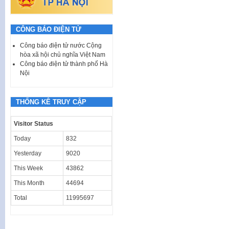
CÔNG BÁO ĐIỆN TỬ
Công báo điện tử nước Cộng
hòa xã hội chủ nghĩa Việt Nam
Công báo điện tử thành phố Hà
Nội
THỐNG KÊ TRUY CẬP
Visitor Status
Today
832
Yesterday
9020
This Week
43862
This Month
44694
Total
11995697