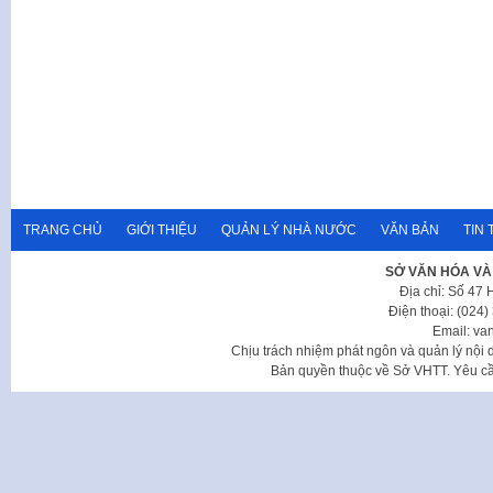
TRANG CHỦ
GIỚI THIỆU
QUẢN LÝ NHÀ NƯỚC
VĂN BẢN
TIN 
SỞ VĂN HÓA VÀ
Địa chỉ: Số 47
Điện thoại: (024
Email: va
Chịu trách nhiệm phát ngôn và quản lý nộ
Bản quyền thuộc về Sở VHTT. Yêu cầu 