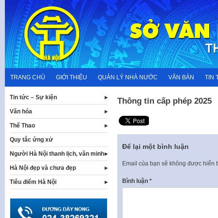
Skip
to
content
TRANG CHỦ
GIỚI THIỆU
QUẢN LÝ NHÀ NƯỚC
VĂN BẢN
TIN 
Tin tức – Sự kiện
Thông tin cấp phép 2025
Văn hóa
Thể Thao
Quy tắc ứng xử
Để lại một bình luận
Người Hà Nội thanh lịch, văn minh
Email của bạn sẽ không được hiển t
Hà Nội đẹp và chưa đẹp
Bình luận
*
Tiêu điểm Hà Nội